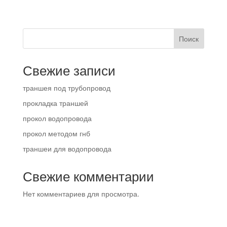
Поиск
Свежие записи
траншея под трубопровод
прокладка траншей
прокол водопровода
прокол методом гнб
траншеи для водопровода
Свежие комментарии
Нет комментариев для просмотра.