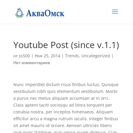
Youtube Post (since v.1.1)
от
ss500
|
Ноя 25, 2014
|
Trends
,
Uncategorized
|
Нет комментариев
Nunc imperdiet dictum risus finibus luctus. Quisque
vestibulum nibh quis elementum vestibulum. Morbi
a purus nec metus aliquam accumsan at in orci.
Class aptent taciti sociosqu ad litora torquent per
conubia nostra, per inceptos himenaeos. Aliquam
efficitur arcu a magna rutrum iaculis. Integer finibus
sit amet mauris id ornare. Aenean ultricies libero
quis nunc tristique, quis varius quam rhoncus. Cras