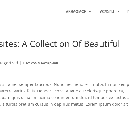
АКВАОМСК
УСЛУГИ
ites: A Collection Of Beautiful
tegorized
|
Нет комментариев
is sit amet semper faucibus. Nunc nec hendrerit nulla. In non sem
haretra varius felis. Donec viverra, augue a scelerisque pharetra,
quam quis urna. In lacinia condimentum dui, id tempus ex luctus a
quis turpis pretium cursus in dapibus metus. Lorem ipsum dolor sit