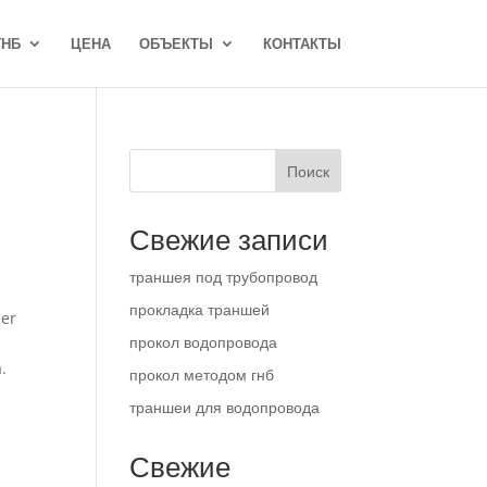
ГНБ
ЦЕНА
ОБЪЕКТЫ
КОНТАКТЫ
Поиск
Свежие записи
траншея под трубопровод
прокладка траншей
per
прокол водопровода
.
прокол методом гнб
траншеи для водопровода
Свежие