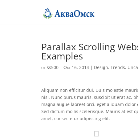
Parallax Scrolling Webs
Examples
от
ss500
|
Окт 16, 2014
|
Design
,
Trends
,
Unca
Aliquam non efficitur dui. Duis molestie maur
nisl. Nunc purus mauris, suscipit ut erat ac, p
magna augue laoreet orci, eget aliquam dolor 
Sed dictum mollis scelerisque. Mauris at est 
amet, consectetur adipiscing elit.