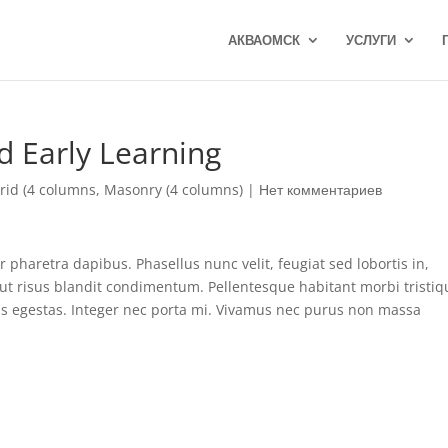
АКВАОМСК
УСЛУГИ
d Early Learning
rid (4 columns
,
Masonry (4 columns)
|
Нет комментариев
or pharetra dapibus. Phasellus nunc velit, feugiat sed lobortis in,
it ut risus blandit condimentum. Pellentesque habitant morbi tristi
is egestas. Integer nec porta mi. Vivamus nec purus non massa