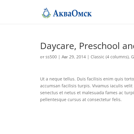
Daycare, Preschool an
от
ss500
|
Авг 29, 2014
|
Classic (4 columns)
,
G
Ut a neque tellus. Duis facilisis enim quis tort
accumsan facilisis turpis. Vivamus iaculis vel
senectus et netus et malesuada fames ac turp
pellentesque cursus at consectetur felis.