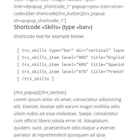
link=»#popup_shortcode_1″ popup=»yes» icon=»icon-
code»]Get shortcode[/trx_button][trx_popup
id=»popup_shortcode_1″]
Shortcode «Skills» (type «bar»)
Shortcode text for example below:
[ trx_skills type="bar" dir="vertical" layout="co
[ trx_skills_item level="98%" title="English" ]

[ trx_skills_item level="66%" title="Spanish" ]

[ trx_skills_item level="87%" title="French" ]

[ /trx_skills ]
[/trx_popup][/trx_section]
Lorem ipsum dolor sit amet, consectetur adipisicing
elit. Eveniet, beatae odit earum magni mollitia odio
ullam nobis ad esse molestiae. Saepe, consectetur
cum officiis libero soluta error id. Voluptatum,
quidem, sunt, praesentium odio itaque a eveniet
pariatur at reprehenderit quisquam ad ipsa