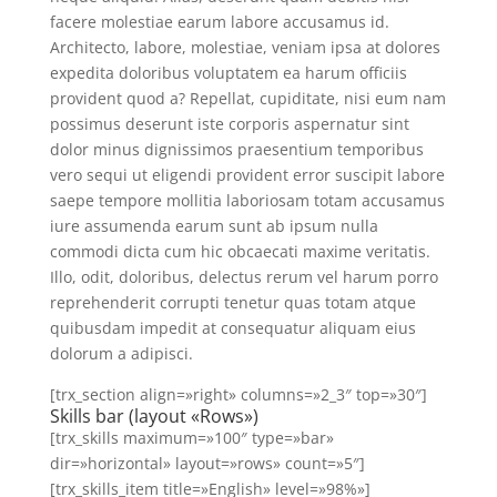
facere molestiae earum labore accusamus id.
Architecto, labore, molestiae, veniam ipsa at dolores
expedita doloribus voluptatem ea harum officiis
provident quod a? Repellat, cupiditate, nisi eum nam
possimus deserunt iste corporis aspernatur sint
dolor minus dignissimos praesentium temporibus
vero sequi ut eligendi provident error suscipit labore
saepe tempore mollitia laboriosam totam accusamus
iure assumenda earum sunt ab ipsum nulla
commodi dicta cum hic obcaecati maxime veritatis.
Illo, odit, doloribus, delectus rerum vel harum porro
reprehenderit corrupti tenetur quas totam atque
quibusdam impedit at consequatur aliquam eius
dolorum a adipisci.
[trx_section align=»right» columns=»2_3″ top=»30″]
Skills bar (layout «Rows»)
[trx_skills maximum=»100″ type=»bar»
dir=»horizontal» layout=»rows» count=»5″]
[trx_skills_item title=»English» level=»98%»]