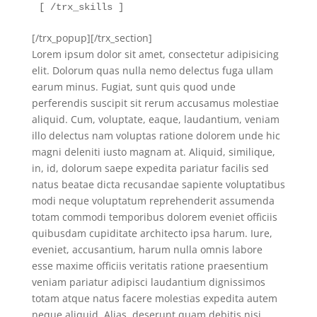
[ /trx_skills ]
[/trx_popup][/trx_section]
Lorem ipsum dolor sit amet, consectetur adipisicing
elit. Dolorum quas nulla nemo delectus fuga ullam
earum minus. Fugiat, sunt quis quod unde
perferendis suscipit sit rerum accusamus molestiae
aliquid. Cum, voluptate, eaque, laudantium, veniam
illo delectus nam voluptas ratione dolorem unde hic
magni deleniti iusto magnam at. Aliquid, similique,
in, id, dolorum saepe expedita pariatur facilis sed
natus beatae dicta recusandae sapiente voluptatibus
modi neque voluptatum reprehenderit assumenda
totam commodi temporibus dolorem eveniet officiis
quibusdam cupiditate architecto ipsa harum. Iure,
eveniet, accusantium, harum nulla omnis labore
esse maxime officiis veritatis ratione praesentium
veniam pariatur adipisci laudantium dignissimos
totam atque natus facere molestias expedita autem
neque aliquid. Alias, deserunt quam debitis nisi