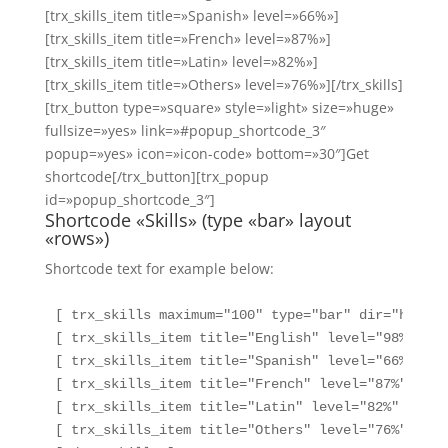
[trx_skills_item title=»Spanish» level=»66%»]
[trx_skills_item title=»French» level=»87%»]
[trx_skills_item title=»Latin» level=»82%»]
[trx_skills_item title=»Others» level=»76%»][/trx_skills]
[trx_button type=»square» style=»light» size=»huge»
fullsize=»yes» link=»#popup_shortcode_3″
popup=»yes» icon=»icon-code» bottom=»30″]Get
shortcode[/trx_button][trx_popup
id=»popup_shortcode_3″]
Shortcode «Skills» (type «bar» layout
«rows»)
Shortcode text for example below:
[ trx_skills maximum="100" type="bar" dir="horizo
[ trx_skills_item title="English" level="98%" ]

[ trx_skills_item title="Spanish" level="66%" ]

[ trx_skills_item title="French" level="87%" ]

[ trx_skills_item title="Latin" level="82%" ]

[ trx_skills_item title="Others" level="76%" ]
