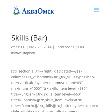
Skills (Bar)
от
ss500
|
Июн 25, 2014
|
Shortcodes
|
Нет
комментариев
[trx_section align=»right» dedicated=»yes»
columns=»1_2″ bottom=»30″][trx_skills type=»bar»
dir=»vertical» layout=»columns» count=»3″
maximum=»1000″][trx_skills_item level=»980″
title=»English»][trx_skills_item level=»660″
title=»Spanish»][trx_skills_item level=»870″
title=»French»][/trx_skills][trx_button type=»square»
style=»light» size=»huge» fullsize=»yes»