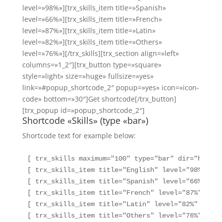
level=»98%»][trx_skills_item title=»Spanish»
level=»66%»][trx_skills_item title=»French»
level=»87%»][trx_skills_item title=»Latin»
level=»82%»][trx_skills_item title=»Others»
level=»76%»][/trx_skills][trx_section align=»left»
columns=»1_2″][trx_button type=»square»
style=»light» size=»huge» fullsize=»yes»
link=»#popup_shortcode_2″ popup=»yes» icon=»icon-
code» bottom=»30″]Get shortcode[/trx_button]
[trx_popup id=»popup_shortcode_2″]
Shortcode «Skills» (type «bar»)
Shortcode text for example below:
[ trx_skills maximum="100" type="bar" dir="horizo
[ trx_skills_item title="English" level="98%" ]

[ trx_skills_item title="Spanish" level="66%" ]

[ trx_skills_item title="French" level="87%" ]

[ trx_skills_item title="Latin" level="82%" ]

[ trx_skills_item title="Others" level="76%" ]
