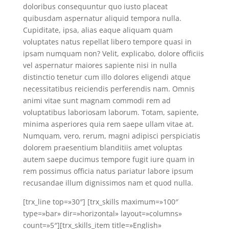
doloribus consequuntur quo iusto placeat
quibusdam aspernatur aliquid tempora nulla.
Cupiditate, ipsa, alias eaque aliquam quam
voluptates natus repellat libero tempore quasi in
ipsam numquam non? Velit, explicabo, dolore officiis
vel aspernatur maiores sapiente nisi in nulla
distinctio tenetur cum illo dolores eligendi atque
necessitatibus reiciendis perferendis nam. Omnis
animi vitae sunt magnam commodi rem ad
voluptatibus laboriosam laborum. Totam, sapiente,
minima asperiores quia rem saepe ullam vitae at.
Numquam, vero, rerum, magni adipisci perspiciatis
dolorem praesentium blanditiis amet voluptas
autem saepe ducimus tempore fugit iure quam in
rem possimus officia natus pariatur labore ipsum
recusandae illum dignissimos nam et quod nulla.
[trx_line top=»30″] [trx_skills maximum=»100″
type=»bar» dir=»horizontal» layout=»columns»
count=»5″][trx_skills_item title=»English»