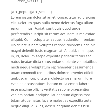
[ /trx_skills ]
[/trx_popup][/trx_section]
Lorem ipsum dolor sit amet, consectetur adipisicing
elit. Dolorum quas nulla nemo delectus fuga ullam
earum minus. Fugiat, sunt quis quod unde
perferendis suscipit sit rerum accusamus molestiae
aliquid. Cum, voluptate, eaque, laudantium, veniam
illo delectus nam voluptas ratione dolorem unde hic
magni deleniti iusto magnam at. Aliquid, similique,
in, id, dolorum saepe expedita pariatur facilis sed
natus beatae dicta recusandae sapiente voluptatibus
modi neque voluptatum reprehenderit assumenda
totam commodi temporibus dolorem eveniet officiis
quibusdam cupiditate architecto ipsa harum. Iure,
eveniet, accusantium, harum nulla omnis labore
esse maxime officiis veritatis ratione praesentium
veniam pariatur adipisci laudantium dignissimos
totam atque natus facere molestias expedita autem
neque aliquid. Alias, deserunt quam debitis nisi