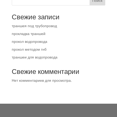
Поиск
Свежие записи
траншея под трубопровод
прокладка траншей
прокол водопровода
прокол методом гнб
траншеи для водопровода
Свежие комментарии
Нет комментариев для просмотра.