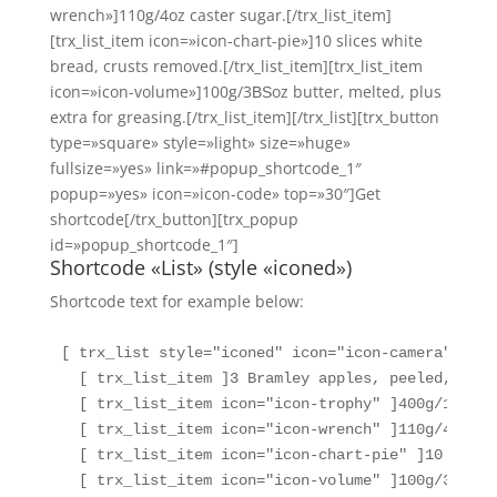
wrench»]110g/4oz caster sugar.[/trx_list_item]
[trx_list_item icon=»icon-chart-pie»]10 slices white
bread, crusts removed.[/trx_list_item][trx_list_item
icon=»icon-volume»]100g/3ВЅoz butter, melted, plus
extra for greasing.[/trx_list_item][/trx_list][trx_button
type=»square» style=»light» size=»huge»
fullsize=»yes» link=»#popup_shortcode_1″
popup=»yes» icon=»icon-code» top=»30″]Get
shortcode[/trx_button][trx_popup
id=»popup_shortcode_1″]
Shortcode «List» (style «iconed»)
Shortcode text for example below:
[ trx_list style="iconed" icon="icon-camera" ] 

  [ trx_list_item ]3 Bramley apples, peeled, 2 cu
  [ trx_list_item icon="icon-trophy" ]400g/14oz b
  [ trx_list_item icon="icon-wrench" ]110g/4oz ca
  [ trx_list_item icon="icon-chart-pie" ]10 slice
  [ trx_list_item icon="icon-volume" ]100g/3ВЅoz 