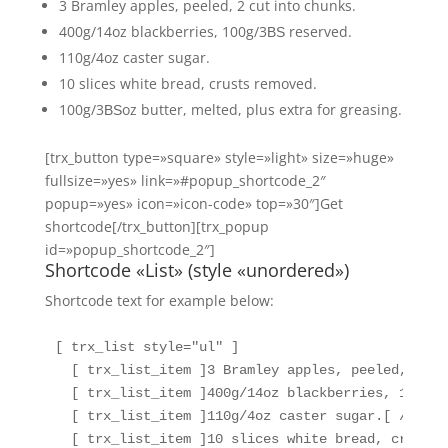
3 Bramley apples, peeled, 2 cut into chunks.
400g/14oz blackberries, 100g/3ВЅ reserved.
110g/4oz caster sugar.
10 slices white bread, crusts removed.
100g/3ВЅoz butter, melted, plus extra for greasing.
[trx_button type=»square» style=»light» size=»huge»
fullsize=»yes» link=»#popup_shortcode_2″
popup=»yes» icon=»icon-code» top=»30″]Get
shortcode[/trx_button][trx_popup
id=»popup_shortcode_2″]
Shortcode «List» (style «unordered»)
Shortcode text for example below:
[ trx_list style="ul" ] 

  [ trx_list_item ]3 Bramley apples, peeled, 2 cu
  [ trx_list_item ]400g/14oz blackberries, 100g/3
  [ trx_list_item ]110g/4oz caster sugar.[ /trx_l
  [ trx_list_item ]10 slices white bread, crusts 