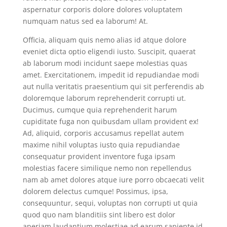
aspernatur corporis dolore dolores voluptatem
numquam natus sed ea laborum! At.
Officia, aliquam quis nemo alias id atque dolore
eveniet dicta optio eligendi iusto. Suscipit, quaerat
ab laborum modi incidunt saepe molestias quas
amet. Exercitationem, impedit id repudiandae modi
aut nulla veritatis praesentium qui sit perferendis ab
doloremque laborum reprehenderit corrupti ut.
Ducimus, cumque quia reprehenderit harum
cupiditate fuga non quibusdam ullam provident ex!
Ad, aliquid, corporis accusamus repellat autem
maxime nihil voluptas iusto quia repudiandae
consequatur provident inventore fuga ipsam
molestias facere similique nemo non repellendus
nam ab amet dolores atque iure porro obcaecati velit
dolorem delectus cumque! Possimus, ipsa,
consequuntur, sequi, voluptas non corrupti ut quia
quod quo nam blanditiis sint libero est dolor
aperiam laudantium molestiae ad earum sapiente id