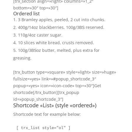
[trx_section align=»right» columns=»1_2″
bottom=»30″ top=»30″]
Ordered list
3 Bramley apples, peeled, 2 cut into chunks.
400g/14oz blackberries, 100g/3ВЅ reserved.
110g/4oz caster sugar.
10 slices white bread, crusts removed.
100g/3ВЅoz butter, melted, plus extra for
greasing.
[trx_button type=»square» style=»light» size=»huge»
fullsize=»yes» link=»#popup_shortcode_3″
popup=»yes» icon=»icon-code» top=»30″]Get
shortcode[/trx_button][trx_popup
id=»popup_shortcode_3″]
Shortcode «List» (style «ordered»)
Shortcode text for example below:
[ trx_list style="ol" ] 
