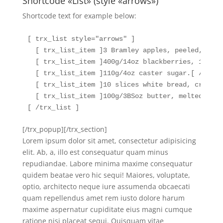
Shortcode «List» (style «arrows»)
Shortcode text for example below:
[ trx_list style="arrows" ] 

  [ trx_list_item ]3 Bramley apples, peeled, 2 cu
  [ trx_list_item ]400g/14oz blackberries, 100g/3
  [ trx_list_item ]110g/4oz caster sugar.[ /trx_l
  [ trx_list_item ]10 slices white bread, crusts 
  [ trx_list_item ]100g/3ВЅoz butter, melted, plu
[ /trx_list ]
[/trx_popup][/trx_section]
Lorem ipsum dolor sit amet, consectetur adipisicing
elit. Ab, a, illo est consequatur quam minus
repudiandae. Labore minima maxime consequatur
quidem beatae vero hic sequi! Maiores, voluptate,
optio, architecto neque iure assumenda obcaecati
quam repellendus amet rem iusto dolore harum
maxime aspernatur cupiditate eius magni cumque
ratione nisi placeat sequi. Quisquam vitae