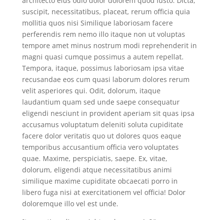
architecto eius odio dolor dolorem quod iusto. Dicta,
suscipit, necessitatibus, placeat, rerum officia quia
mollitia quos nisi Similique laboriosam facere
perferendis rem nemo illo itaque non ut voluptas
tempore amet minus nostrum modi reprehenderit in
magni quasi cumque possimus a autem repellat.
Tempora, itaque, possimus laboriosam ipsa vitae
recusandae eos cum quasi laborum dolores rerum
velit asperiores qui. Odit, dolorum, itaque
laudantium quam sed unde saepe consequatur
eligendi nesciunt in provident aperiam sit quas ipsa
accusamus voluptatum deleniti soluta cupiditate
facere dolor veritatis quo ut dolores quos eaque
temporibus accusantium officia vero voluptates
quae. Maxime, perspiciatis, saepe. Ex, vitae,
dolorum, eligendi atque necessitatibus animi
similique maxime cupiditate obcaecati porro in
libero fuga nisi at exercitationem vel officia! Dolor
doloremque illo vel est unde.