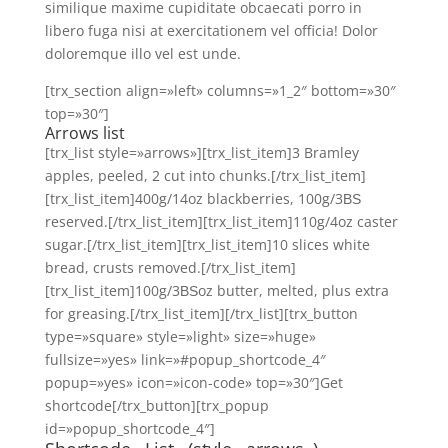
similique maxime cupiditate obcaecati porro in
libero fuga nisi at exercitationem vel officia! Dolor
doloremque illo vel est unde.
[trx_section align=»left» columns=»1_2″ bottom=»30″
top=»30″]
Arrows list
[trx_list style=»arrows»][trx_list_item]3 Bramley
apples, peeled, 2 cut into chunks.[/trx_list_item]
[trx_list_item]400g/14oz blackberries, 100g/3ВЅ
reserved.[/trx_list_item][trx_list_item]110g/4oz caster
sugar.[/trx_list_item][trx_list_item]10 slices white
bread, crusts removed.[/trx_list_item]
[trx_list_item]100g/3ВЅoz butter, melted, plus extra
for greasing.[/trx_list_item][/trx_list][trx_button
type=»square» style=»light» size=»huge»
fullsize=»yes» link=»#popup_shortcode_4″
popup=»yes» icon=»icon-code» top=»30″]Get
shortcode[/trx_button][trx_popup
id=»popup_shortcode_4″]