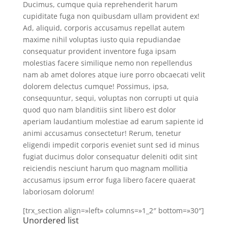
Ducimus, cumque quia reprehenderit harum
cupiditate fuga non quibusdam ullam provident ex!
Ad, aliquid, corporis accusamus repellat autem
maxime nihil voluptas iusto quia repudiandae
consequatur provident inventore fuga ipsam
molestias facere similique nemo non repellendus
nam ab amet dolores atque iure porro obcaecati velit
dolorem delectus cumque! Possimus, ipsa,
consequuntur, sequi, voluptas non corrupti ut quia
quod quo nam blanditiis sint libero est dolor
aperiam laudantium molestiae ad earum sapiente id
animi accusamus consectetur! Rerum, tenetur
eligendi impedit corporis eveniet sunt sed id minus
fugiat ducimus dolor consequatur deleniti odit sint
reiciendis nesciunt harum quo magnam mollitia
accusamus ipsum error fuga libero facere quaerat
laboriosam dolorum!
[trx_section align=»left» columns=»1_2″ bottom=»30″]
Unordered list