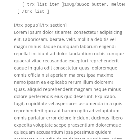
  [ trx_list_item ]100g/3ВЅoz butter, melted, plu
[ /trx_list ]
[/trx_popup][/trx_section]
Lorem ipsum dolor sit amet, consectetur adipisicing
elit. Laboriosam, beatae, velit, mollitia debitis vel
magni minus itaque numquam laborum eligendi
repellat incidunt ad dolor laudantium nobis cumque
quaerat vitae recusandae excepturi reprehenderit
eaque in quia odit consectetur quasi doloremque
omnis officia nisi aperiam maiores ipsa maxime
nemo ipsam ea explicabo rerum illum dolorem!
Quas, aliquid reprehenderit magnam neque minus
dolore perferendis eius quo deserunt. Explicabo,
fugit, cupiditate vel asperiores assumenda in a quis
reprehenderit quo aut harum optio ad voluptatum
omnis pariatur error dolore incidunt ducimus libero
expedita voluptate saepe praesentium doloremque
quisquam accusantium ipsa possimus quidem