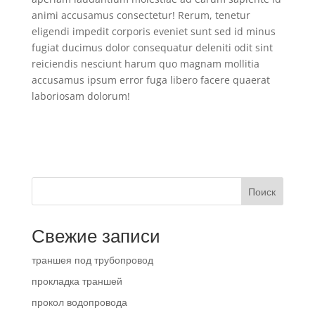
animi accusamus consectetur! Rerum, tenetur
eligendi impedit corporis eveniet sunt sed id minus
fugiat ducimus dolor consequatur deleniti odit sint
reiciendis nesciunt harum quo magnam mollitia
accusamus ipsum error fuga libero facere quaerat
laboriosam dolorum!
Поиск
Свежие записи
траншея под трубопровод
прокладка траншей
прокол водопровода