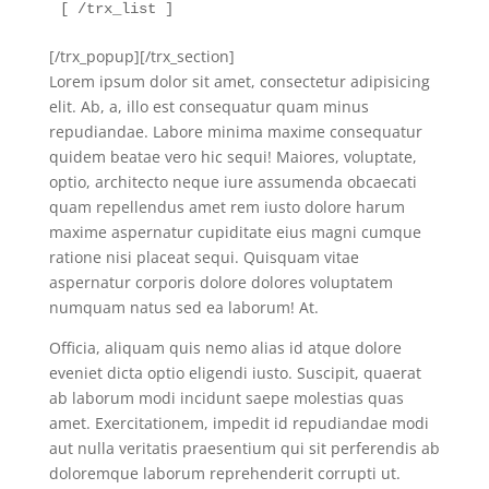
[ /trx_list ]
[/trx_popup][/trx_section]
Lorem ipsum dolor sit amet, consectetur adipisicing
elit. Ab, a, illo est consequatur quam minus
repudiandae. Labore minima maxime consequatur
quidem beatae vero hic sequi! Maiores, voluptate,
optio, architecto neque iure assumenda obcaecati
quam repellendus amet rem iusto dolore harum
maxime aspernatur cupiditate eius magni cumque
ratione nisi placeat sequi. Quisquam vitae
aspernatur corporis dolore dolores voluptatem
numquam natus sed ea laborum! At.
Officia, aliquam quis nemo alias id atque dolore
eveniet dicta optio eligendi iusto. Suscipit, quaerat
ab laborum modi incidunt saepe molestias quas
amet. Exercitationem, impedit id repudiandae modi
aut nulla veritatis praesentium qui sit perferendis ab
doloremque laborum reprehenderit corrupti ut.