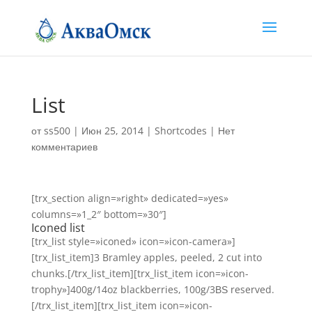
List
от
ss500
|
Июн 25, 2014
|
Shortcodes
|
Нет
комментариев
[trx_section align=»right» dedicated=»yes»
columns=»1_2″ bottom=»30″]
Iconed list
[trx_list style=»iconed» icon=»icon-camera»]
[trx_list_item]3 Bramley apples, peeled, 2 cut into
chunks.[/trx_list_item][trx_list_item icon=»icon-
trophy»]400g/14oz blackberries, 100g/3ВЅ reserved.
[/trx_list_item][trx_list_item icon=»icon-