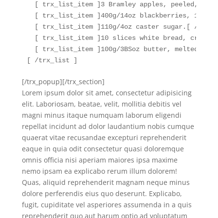
  [ trx_list_item ]3 Bramley apples, peeled, 2 cu
  [ trx_list_item ]400g/14oz blackberries, 100g/3
  [ trx_list_item ]110g/4oz caster sugar.[ /trx_l
  [ trx_list_item ]10 slices white bread, crusts 
  [ trx_list_item ]100g/3ВЅoz butter, melted, plu
[ /trx_list ]
[/trx_popup][/trx_section]
Lorem ipsum dolor sit amet, consectetur adipisicing
elit. Laboriosam, beatae, velit, mollitia debitis vel
magni minus itaque numquam laborum eligendi
repellat incidunt ad dolor laudantium nobis cumque
quaerat vitae recusandae excepturi reprehenderit
eaque in quia odit consectetur quasi doloremque
omnis officia nisi aperiam maiores ipsa maxime
nemo ipsam ea explicabo rerum illum dolorem!
Quas, aliquid reprehenderit magnam neque minus
dolore perferendis eius quo deserunt. Explicabo,
fugit, cupiditate vel asperiores assumenda in a quis
reprehenderit quo aut harum optio ad voluptatum