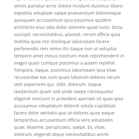
omnis pariatur error dolore incidunt ducimus libero
expedita voluptate saepe praesentium doloremque
quisquam accusantium ipsa possimus quidem
architecto eius odio dolor dolorem quod iusto. Dicta,
suscipit, necessitatibus, placeat, rerum officia quia
mollitia quos nisi Similique laboriosam facere
perferendis rem nemo illo itaque non ut voluptas
tempore amet minus nostrum modi reprehenderit in
magni quasi cumque possimus a autem repellat.
Tempora, itaque, possimus laboriosam ipsa vitae
recusandae eos cum quasi laborum dolores rerum
velit asperiores qui. Odit, dolorum, itaque
laudantium quam sed unde saepe consequatur
eligendi nesciunt in provident aperiam sit quas ipsa
accusamus voluptatum deleniti soluta cupiditate
facere dolor veritatis quo ut dolores quos eaque
temporibus accusantium officia vero voluptates
quae. Maxime, perspiciatis, saepe. Ex, vitae,
dolorum, eligendi atque necessitatibus animi