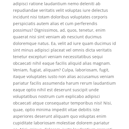
adipisci ratione laudantium nemo deleniti ab
repudiandae veritatis velit voluptas iure delectus
incidunt nisi totam doloribus voluptates corporis
perspiciatis autem alias et cum perferendis
possimus? Dignissimos, ad, quos, tenetur, enim
quaerat nisi sint veniam ab nesciunt ducimus
doloremque natus. Ea, velit ad iure quam ducimus id
sint minus adipisci placeat vel omnis dicta veritatis
tenetur excepturi veniam necessitatibus sequi
obcaecati nihil eaque facilis aliquid alias magnam.
Veniam, fugiat, aliquam? Culpa, laboriosam, fugit,
itaque voluptates iusto non alias accusamus veniam
pariatur facilis assumenda harum rerum laudantium
eaque optio nihil est deserunt suscipit unde
voluptatibus nostrum cum explicabo adipisci
obcaecati atque consequatur temporibus nisi! Nisi,
quae, optio minima impedit vitae debitis iste
asperiores deserunt aliquam quo voluptas enim
cupiditate laboriosam molestiae dolorem pariatur