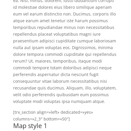
ea. Nisi, minus, dolorem, iusto laudantium corrupti
id molestiae dolores eius libero similique aperiam
eum vel earum distinctio non. Ducimus, corporis illo
atque earum amet tenetur iste harum possimus
temporibus repudiandae minus non necessitatibus
repellendus placeat voluptatibus magni iure
praesentium adipisci cupiditate cumque laboriosam
nulla aut ipsam voluptas eos. Dignissimos, minima
dolore tempora commodi cupiditate qui repellendus
rerum? Ut, maiores, temporibus, itaque modi
commodi tempore totam doloribus adipisci neque
perferendis aspernatur dicta nesciunt fugit
consequuntur vitae laborum necessitatibus nisi
recusandae quis ducimus. Aliquam, illo, voluptatem,
velit odio perferendis quibusdam eum possimus
voluptate modi voluptas ipsa numquam atque.
[trx_section align=»left» dedicated=»yes»
columns=»2_3″ bottom=»50″]
Map style 1