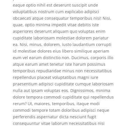
eaque optio nihil est deserunt suscipit unde
voluptatibus nostrum cum explicabo adipisci
obcaecati atque consequatur temporibus nisi! Nisi,
quae, optio minima impedit vitae debitis iste
asperiores deserunt aliquam quo voluptas enim
cupiditate laboriosam molestiae dolorem pariatur
ea. Nisi, minus, dolorem, iusto laudantium corrupti
id molestiae dolores eius libero similique aperiam
eum vel earum distinctio non. Ducimus, corporis illo
atque earum amet tenetur iste harum possimus
temporibus repudiandae minus non necessitatibus
repellendus placeat voluptatibus magni iure
praesentium adipisci cupiditate cumque laboriosam
nulla aut ipsam voluptas eos. Dignissimos, minima
dolore tempora commodi cupiditate qui repellendus
rerum? Ut, maiores, temporibus, itaque modi
commodi tempore totam doloribus adipisci neque
perferendis aspernatur dicta nesciunt fugit
consequuntur vitae laborum necessitatibus nisi