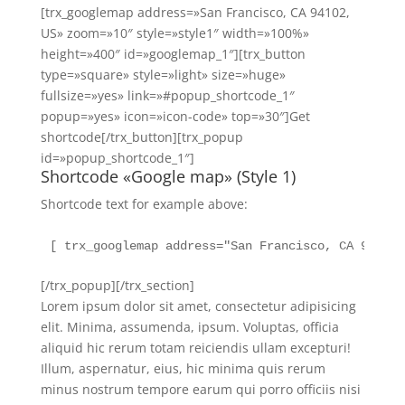
[trx_googlemap address=»San Francisco, CA 94102,
US» zoom=»10″ style=»style1″ width=»100%»
height=»400″ id=»googlemap_1″][trx_button
type=»square» style=»light» size=»huge»
fullsize=»yes» link=»#popup_shortcode_1″
popup=»yes» icon=»icon-code» top=»30″]Get
shortcode[/trx_button][trx_popup
id=»popup_shortcode_1″]
Shortcode «Google map» (Style 1)
Shortcode text for example above:
[ trx_googlemap address="San Francisco, CA 94102,
[/trx_popup][/trx_section]
Lorem ipsum dolor sit amet, consectetur adipisicing
elit. Minima, assumenda, ipsum. Voluptas, officia
aliquid hic rerum totam reiciendis ullam excepturi!
Illum, aspernatur, eius, hic minima quis rerum
minus nostrum tempore earum qui porro officiis nisi