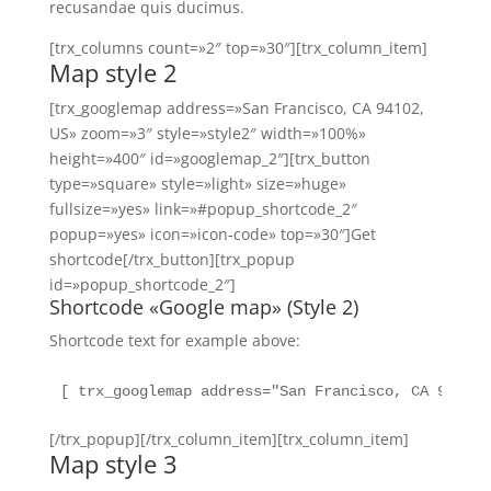
recusandae quis ducimus.
[trx_columns count=»2″ top=»30″][trx_column_item]
Map style 2
[trx_googlemap address=»San Francisco, CA 94102,
US» zoom=»3″ style=»style2″ width=»100%»
height=»400″ id=»googlemap_2″][trx_button
type=»square» style=»light» size=»huge»
fullsize=»yes» link=»#popup_shortcode_2″
popup=»yes» icon=»icon-code» top=»30″]Get
shortcode[/trx_button][trx_popup
id=»popup_shortcode_2″]
Shortcode «Google map» (Style 2)
Shortcode text for example above:
[ trx_googlemap address="San Francisco, CA 94102,
[/trx_popup][/trx_column_item][trx_column_item]
Map style 3