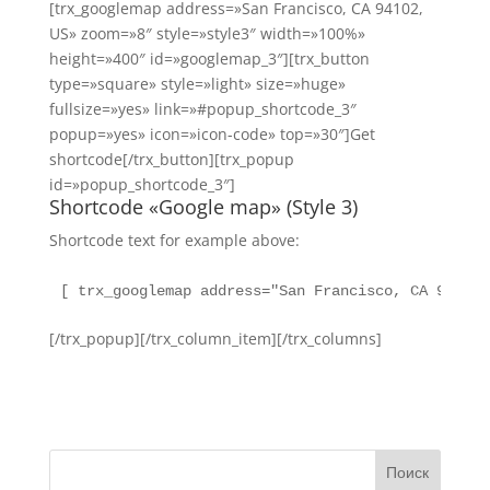
[trx_googlemap address=»San Francisco, CA 94102,
US» zoom=»8″ style=»style3″ width=»100%»
height=»400″ id=»googlemap_3″][trx_button
type=»square» style=»light» size=»huge»
fullsize=»yes» link=»#popup_shortcode_3″
popup=»yes» icon=»icon-code» top=»30″]Get
shortcode[/trx_button][trx_popup
id=»popup_shortcode_3″]
Shortcode «Google map» (Style 3)
Shortcode text for example above:
[ trx_googlemap address="San Francisco, CA 94102,
[/trx_popup][/trx_column_item][/trx_columns]
Поиск