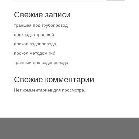
Свежие записи
траншея под трубопровод
прокладка траншей
прокол водопровода
прокол методом гнб
траншеи для водопровода
Свежие комментарии
Нет комментариев для просмотра.