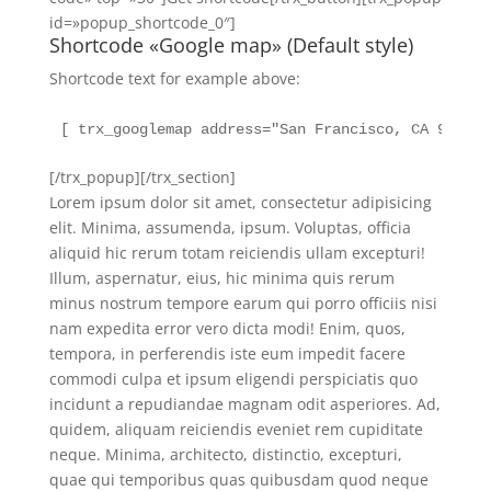
id=»popup_shortcode_0″]
Shortcode «Google map» (Default style)
Shortcode text for example above:
[ trx_googlemap address="San Francisco, CA 94102,
[/trx_popup][/trx_section]
Lorem ipsum dolor sit amet, consectetur adipisicing
elit. Minima, assumenda, ipsum. Voluptas, officia
aliquid hic rerum totam reiciendis ullam excepturi!
Illum, aspernatur, eius, hic minima quis rerum
minus nostrum tempore earum qui porro officiis nisi
nam expedita error vero dicta modi! Enim, quos,
tempora, in perferendis iste eum impedit facere
commodi culpa et ipsum eligendi perspiciatis quo
incidunt a repudiandae magnam odit asperiores. Ad,
quidem, aliquam reiciendis eveniet rem cupiditate
neque. Minima, architecto, distinctio, excepturi,
quae qui temporibus quas quibusdam quod neque