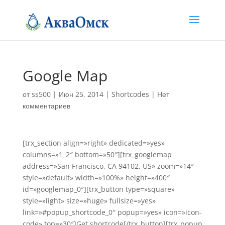
Google Map
от
ss500
|
Июн 25, 2014
|
Shortcodes
|
Нет
комментариев
[trx_section align=»right» dedicated=»yes»
columns=»1_2″ bottom=»50″][trx_googlemap
address=»San Francisco, CA 94102, US» zoom=»14″
style=»default» width=»100%» height=»400″
id=»googlemap_0″][trx_button type=»square»
style=»light» size=»huge» fullsize=»yes»
link=»#popup_shortcode_0″ popup=»yes» icon=»icon-
code» top=»30″]Get shortcode[/trx_button][trx_popup