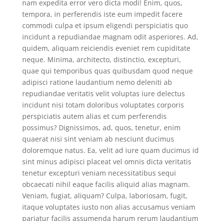
nam expedita error vero dicta modi! Enim, quos,
tempora, in perferendis iste eum impedit facere
commodi culpa et ipsum eligendi perspiciatis quo
incidunt a repudiandae magnam odit asperiores. Ad,
quidem, aliquam reiciendis eveniet rem cupiditate
neque. Minima, architecto, distinctio, excepturi,
quae qui temporibus quas quibusdam quod neque
adipisci ratione laudantium nemo deleniti ab
repudiandae veritatis velit voluptas iure delectus
incidunt nisi totam doloribus voluptates corporis
perspiciatis autem alias et cum perferendis
possimus? Dignissimos, ad, quos, tenetur, enim
quaerat nisi sint veniam ab nesciunt ducimus
doloremque natus. Ea, velit ad iure quam ducimus id
sint minus adipisci placeat vel omnis dicta veritatis
tenetur excepturi veniam necessitatibus sequi
obcaecati nihil eaque facilis aliquid alias magnam.
Veniam, fugiat, aliquam? Culpa, laboriosam, fugit,
itaque voluptates iusto non alias accusamus veniam
pariatur facilis assumenda harum rerum laudantium