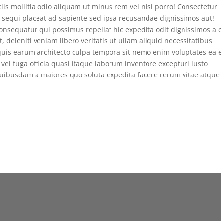
is mollitia odio aliquam ut minus rem vel nisi porro! Consectetur
m sequi placeat ad sapiente sed ipsa recusandae dignissimos aut!
 consequatur qui possimus repellat hic expedita odit dignissimos a
, deleniti veniam libero veritatis ut ullam aliquid necessitatibus
quis earum architecto culpa tempora sit nemo enim voluptates ea 
l fuga officia quasi itaque laborum inventore excepturi iusto
ibusdam a maiores quo soluta expedita facere rerum vitae atque