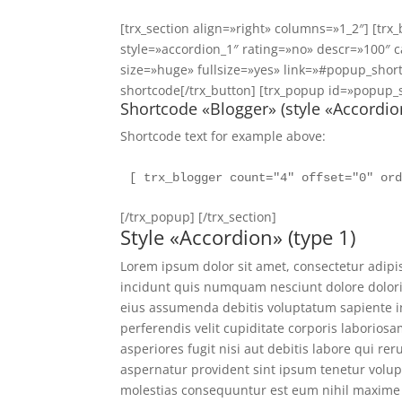
[trx_section align=»right» columns=»1_2″] [tr
style=»accordion_1″ rating=»no» descr=»100″ ca
size=»huge» fullsize=»yes» link=»#popup_sho
shortcode[/trx_button] [trx_popup id=»popup_
Shortcode «Blogger» (style «Accordio
Shortcode text for example above:
[ trx_blogger count="4" offset="0" or
[/trx_popup] [/trx_section]
Style «Accordion» (type 1)
Lorem ipsum dolor sit amet, consectetur adipis
incidunt quis numquam nesciunt dolore dolor
eius assumenda debitis voluptatum sapiente 
perferendis velit cupiditate corporis labori
asperiores fugit nisi aut debitis labore qui 
aspernatur provident sint ipsum tenetur volu
molestias consequuntur est eum nihil maxime es