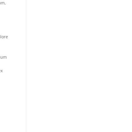
um,
lore
 cum
ex