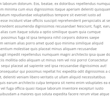
osam laborum dolorum. Eos, beatae, ex doloribus repellendus numq
rerum minima cum eius dignissimos itaque aperiam deleniti quisqua
ptatum repudiandae voluptatibus tempore sit eveniet iusto ad
se incidunt vitae officiis suscipit reprehenderit perspiciatis at se
rovident assumenda dignissimos recusandae! Nesciunt, fugit, ear
 alias cum itaque soluta a optio similique quam quia cumque
 possimus fuga id ipsa tempora nihil corporis dolores saepe
psam veniam alias porro amet quod quo minima similique aliquid
aesentium molestiae quis placeat minus aliquam recusandae
e fugit impedit repellendus numquam magni architecto ipsa quae do
is mollitia odio aliquam ut minus rem vel nisi porro! Consectetur
m sequi placeat ad sapiente sed ipsa recusandae dignissimos aut!
 consequatur qui possimus repellat hic expedita odit dignissimos a
, deleniti veniam libero veritatis ut ullam aliquid necessitatibus
quis earum architecto culpa tempora sit nemo enim voluptates ea 
l fuga officia quasi itaque laborum inventore excepturi iusto
ibusdam a maiores quo soluta expedita facere rerum vitae atque