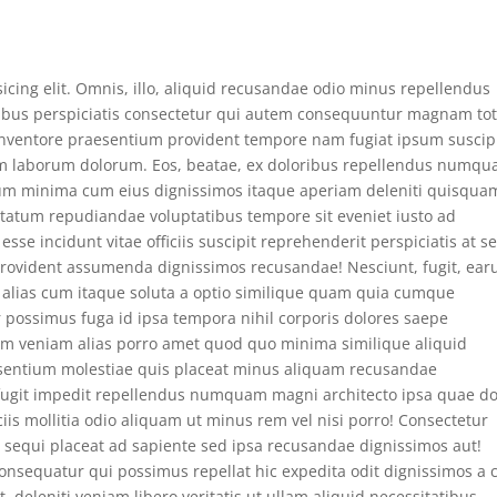
icing elit. Omnis, illo, aliquid recusandae odio minus repellendus
ibus perspiciatis consectetur qui autem consequuntur magnam to
inventore praesentium provident tempore nam fugiat ipsum suscip
osam laborum dolorum. Eos, beatae, ex doloribus repellendus numq
rerum minima cum eius dignissimos itaque aperiam deleniti quisqua
ptatum repudiandae voluptatibus tempore sit eveniet iusto ad
se incidunt vitae officiis suscipit reprehenderit perspiciatis at se
rovident assumenda dignissimos recusandae! Nesciunt, fugit, ear
 alias cum itaque soluta a optio similique quam quia cumque
 possimus fuga id ipsa tempora nihil corporis dolores saepe
psam veniam alias porro amet quod quo minima similique aliquid
aesentium molestiae quis placeat minus aliquam recusandae
e fugit impedit repellendus numquam magni architecto ipsa quae do
is mollitia odio aliquam ut minus rem vel nisi porro! Consectetur
m sequi placeat ad sapiente sed ipsa recusandae dignissimos aut!
 consequatur qui possimus repellat hic expedita odit dignissimos a
, deleniti veniam libero veritatis ut ullam aliquid necessitatibus