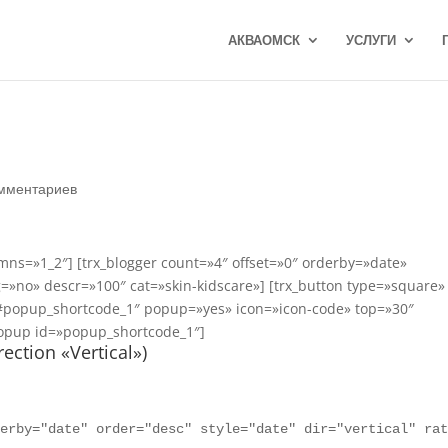
АКВАОМСК
УСЛУГИ
омментариев
umns=»1_2″] [trx_blogger count=»4″ offset=»0″ orderby=»date»
ng=»no» descr=»100″ cat=»skin-kidscare»] [trx_button type=»square»
k=»#popup_shortcode_1″ popup=»yes» icon=»icon-code» top=»30″
popup id=»popup_shortcode_1″]
ection «Vertical»)
derby="date" order="desc" style="date" dir="vertical" ra