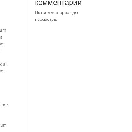
комментарии
Нет комментариев для
просмотра.
tam
it
uam
m
qui!
um,
lore
 cum