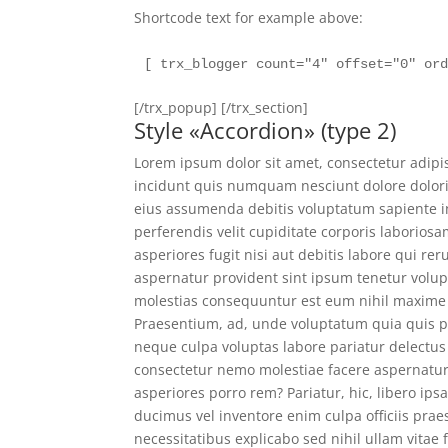
Shortcode text for example above:
[ trx_blogger count="4" offset="0" or
[/trx_popup] [/trx_section]
Style «Accordion» (type 2)
Lorem ipsum dolor sit amet, consectetur adipis
incidunt quis numquam nesciunt dolore dolor
eius assumenda debitis voluptatum sapiente 
perferendis velit cupiditate corporis labori
asperiores fugit nisi aut debitis labore qui 
aspernatur provident sint ipsum tenetur volu
molestias consequuntur est eum nihil maxime es
Praesentium, ad, unde voluptatum quia quis p
neque culpa voluptas labore pariatur delectus
consectetur nemo molestiae facere aspernatur
asperiores porro rem? Pariatur, hic, libero i
ducimus vel inventore enim culpa officiis pr
necessitatibus explicabo sed nihil ullam vita