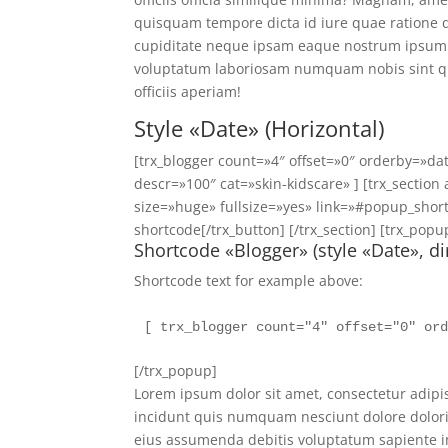
quisquam tempore dicta id iure quae ratione 
cupiditate neque ipsam eaque nostrum ipsum ve
voluptatum laboriosam numquam nobis sint qu
officiis aperiam!
Style «Date» (Horizontal)
[trx_blogger count=»4″ offset=»0″ orderby=»da
descr=»100″ cat=»skin-kidscare» ] [trx_section
size=»huge» fullsize=»yes» link=»#popup_sho
shortcode[/trx_button] [/trx_section] [trx_po
Shortcode «Blogger» (style «Date», di
Shortcode text for example above:
[ trx_blogger count="4" offset="0" or
[/trx_popup]
Lorem ipsum dolor sit amet, consectetur adipis
incidunt quis numquam nesciunt dolore dolor
eius assumenda debitis voluptatum sapiente 