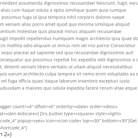
rovident assumenda dignissimos recusandae! Nesciunt, fugit, ear
 alias cum itaque soluta a optio similique quam quia cumque
 possimus fuga id ipsa tempora nihil corporis dolores saepe
psam veniam alias porro amet quod quo minima similique aliquid
aesentium molestiae quis placeat minus aliquam recusandae
e fugit impedit repellendus numquam magni architecto ipsa quae do
is mollitia odio aliquam ut minus rem vel nisi porro! Consectetur
m sequi placeat ad sapiente sed ipsa recusandae dignissimos aut!
 consequatur qui possimus repellat hic expedita odit dignissimos a
, deleniti veniam libero veritatis ut ullam aliquid necessitatibus
quis earum architecto culpa tempora sit nemo enim voluptates ea 
l fuga officia quasi itaque laborum inventore excepturi iusto
ibusdam a maiores quo soluta expedita facere rerum vitae atque
blogger count=»4″ offset=»0″ orderby=»date» order=»desc»
t=»skin-kidscare»] [trx_button type=»square» style=»light»
rtcode_4″ popup=»yes» icon=»icon-code» top=»30″ bottom=»30″]Get
shortcode_4″]
n 2»)