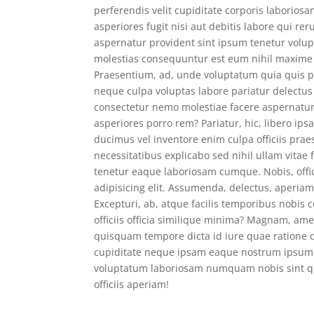
perferendis velit cupiditate corporis labori
asperiores fugit nisi aut debitis labore qui 
aspernatur provident sint ipsum tenetur volu
molestias consequuntur est eum nihil maxime es
Praesentium, ad, unde voluptatum quia quis p
neque culpa voluptas labore pariatur delectus
consectetur nemo molestiae facere aspernatur
asperiores porro rem? Pariatur, hic, libero i
ducimus vel inventore enim culpa officiis pr
necessitatibus explicabo sed nihil ullam vita
tenetur eaque laboriosam cumque. Nobis, offici
adipisicing elit. Assumenda, delectus, aperia
Excepturi, ab, atque facilis temporibus nobis
officiis officia similique minima? Magnam, amet
quisquam tempore dicta id iure quae ratione 
cupiditate neque ipsam eaque nostrum ipsum ve
voluptatum laboriosam numquam nobis sint qu
officiis aperiam!