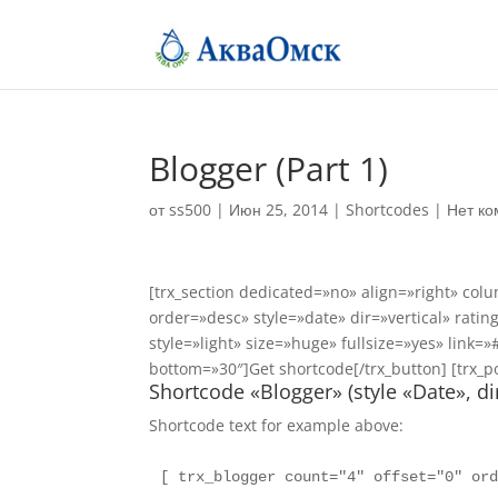
Blogger (Part 1)
от
ss500
|
Июн 25, 2014
|
Shortcodes
|
Нет к
[trx_section dedicated=»no» align=»right» col
order=»desc» style=»date» dir=»vertical» rati
style=»light» size=»huge» fullsize=»yes» lin
bottom=»30″]Get shortcode[/trx_button] [trx_
Shortcode «Blogger» (style «Date», dir
Shortcode text for example above:
[ trx_blogger count="4" offset="0" or