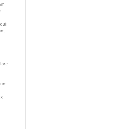
uam
m
qui!
um,
lore
 cum
ex