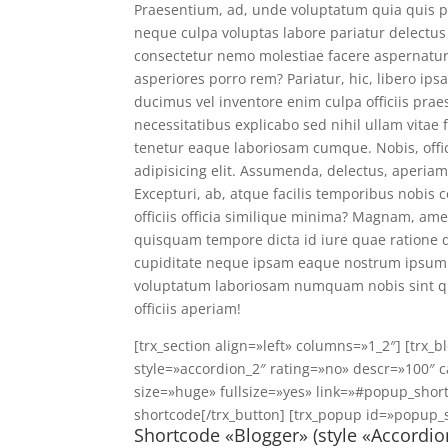
Praesentium, ad, unde voluptatum quia quis p
neque culpa voluptas labore pariatur delectus
consectetur nemo molestiae facere aspernatur
asperiores porro rem? Pariatur, hic, libero i
ducimus vel inventore enim culpa officiis pr
necessitatibus explicabo sed nihil ullam vita
tenetur eaque laboriosam cumque. Nobis, offici
adipisicing elit. Assumenda, delectus, aperia
Excepturi, ab, atque facilis temporibus nobis
officiis officia similique minima? Magnam, amet
quisquam tempore dicta id iure quae ratione 
cupiditate neque ipsam eaque nostrum ipsum ve
voluptatum laboriosam numquam nobis sint qu
officiis aperiam!
[trx_section align=»left» columns=»1_2″] [trx_
style=»accordion_2″ rating=»no» descr=»100″ ca
size=»huge» fullsize=»yes» link=»#popup_sho
shortcode[/trx_button] [trx_popup id=»popup_
Shortcode «Blogger» (style «Accordio