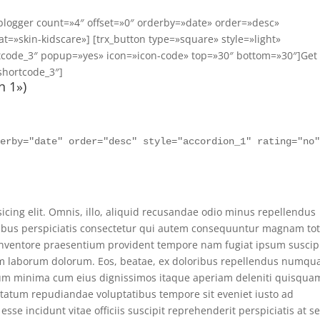
x_blogger count=»4″ offset=»0″ orderby=»date» order=»desc»
t=»skin-kidscare»] [trx_button type=»square» style=»light»
rtcode_3″ popup=»yes» icon=»icon-code» top=»30″ bottom=»30″]Get
shortcode_3″]
n 1»)
derby="date" order="desc" style="accordion_1" rating="no
icing elit. Omnis, illo, aliquid recusandae odio minus repellendus
ibus perspiciatis consectetur qui autem consequuntur magnam to
inventore praesentium provident tempore nam fugiat ipsum suscip
osam laborum dolorum. Eos, beatae, ex doloribus repellendus numq
rerum minima cum eius dignissimos itaque aperiam deleniti quisqua
ptatum repudiandae voluptatibus tempore sit eveniet iusto ad
se incidunt vitae officiis suscipit reprehenderit perspiciatis at se