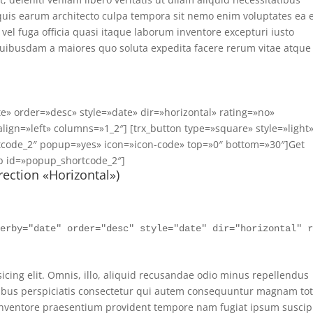
quis earum architecto culpa tempora sit nemo enim voluptates ea 
l fuga officia quasi itaque laborum inventore excepturi iusto
ibusdam a maiores quo soluta expedita facere rerum vitae atque
te» order=»desc» style=»date» dir=»horizontal» rating=»no»
 align=»left» columns=»1_2″] [trx_button type=»square» style=»light
rtcode_2″ popup=»yes» icon=»icon-code» top=»0″ bottom=»30″]Get
pup id=»popup_shortcode_2″]
rection «Horizontal»)
derby="date" order="desc" style="date" dir="horizontal" 
icing elit. Omnis, illo, aliquid recusandae odio minus repellendus
ibus perspiciatis consectetur qui autem consequuntur magnam to
inventore praesentium provident tempore nam fugiat ipsum suscip