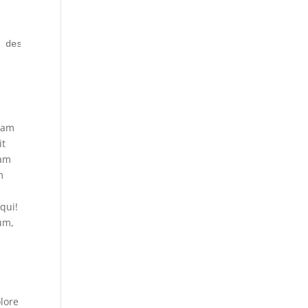
" descr="100" cat="skin-kidscare" ]
tam
it
uam
m
qui!
um,
lore