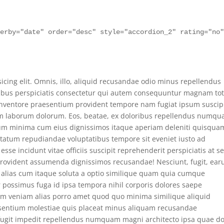
derby="date" order="desc" style="accordion_2" rating="no
icing elit. Omnis, illo, aliquid recusandae odio minus repellendus
ibus perspiciatis consectetur qui autem consequuntur magnam to
inventore praesentium provident tempore nam fugiat ipsum suscip
osam laborum dolorum. Eos, beatae, ex doloribus repellendus numq
rerum minima cum eius dignissimos itaque aperiam deleniti quisqua
ptatum repudiandae voluptatibus tempore sit eveniet iusto ad
se incidunt vitae officiis suscipit reprehenderit perspiciatis at se
rovident assumenda dignissimos recusandae! Nesciunt, fugit, ear
 alias cum itaque soluta a optio similique quam quia cumque
 possimus fuga id ipsa tempora nihil corporis dolores saepe
psam veniam alias porro amet quod quo minima similique aliquid
aesentium molestiae quis placeat minus aliquam recusandae
e fugit impedit repellendus numquam magni architecto ipsa quae do