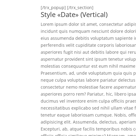
[/trx_popup] [/trx_section]
Style «Date» (Vertical)
Lorem ipsum dolor sit amet, consectetur adipis
incidunt quis numquam nesciunt dolore dolor
eius assumenda debitis voluptatum sapiente 
perferendis velit cupiditate corporis labori
asperiores fugit nisi aut debitis labore qui 
aspernatur provident sint ipsum tenetur volu
molestias consequuntur est eum nihil maxime es
Praesentium, ad, unde voluptatum quia quis p
neque culpa voluptas labore pariatur delectus
consectetur nemo molestiae facere aspernatur
asperiores porro rem? Pariatur, hic, libero i
ducimus vel inventore enim culpa officiis pr
necessitatibus explicabo sed nihil ullam vita
tenetur eaque laboriosam cumque. Nobis, offici
adipisicing elit. Assumenda, delectus, aperia
Excepturi, ab, atque facilis temporibus nobis
officiis officia similique minima? Magnam, amet