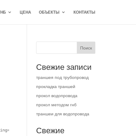
ГНБ
ЦЕНА
ОБЪЕКТЫ
КОНТАКТЫ
Поиск
Свежие записи
траншея под трубопровод
прокладка траншей
прокол водопровода
прокол методом гнб
траншеи для водопровода
Свежие
ting="no" descr="100" cat="skin-kidscare" ]