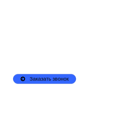
Горизонтальное направленное
бурение в Омске. ГНБ Омск.
644052, г.Омск, ул. 24-я
Северная, д.214
+7 (3812) 20-73-47 (сотовый)
akvaomsk@bk.ru
Заказать звонок