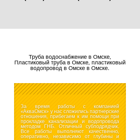
Труба водоснабжение в Омске,
Пластиковый труба в Омске, пластиковый
водопровод в Омске в Омске.
За время работы с компанией
«АкваОмск» у нас сложились партнерские
отношения, прибегаем к им помощи при
прокладке канализации и водопровода
методом ГНБ. Отличный субподрядчик.
Все работы выполняют качественно,
оперативно, независимо от глубины и