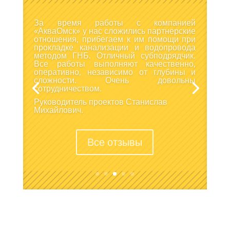
Выражаю благодарность за отличную
организацию и проведение прокладки
трубопровода методом гнб. Не смотря на
то, что работы проводились ранней
весной, специалисты «АкваОмск»
провели все работы без единой
претензии к ним. Рады сотрудничеству с
такой ответственной организацией.
Рекомендую друзьям и знакомым.
Дмитрий.
Все отзывы