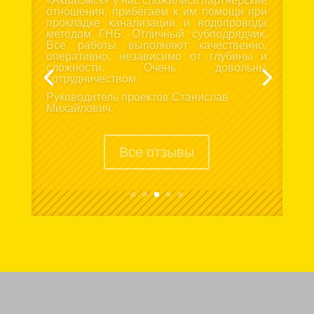
Выражаю благодарность за отличную
организацию и проведение прокладки
трубопровода методом гнб. Не смотря на
то, что работы проводились ранней
весной, специалисты «АкваОмск»
провели все работы без единой
претензии к ним. Рады сотрудничеству с
такой ответственной организацией.
Рекомендую друзьям и знакомым.
Дмитрий.