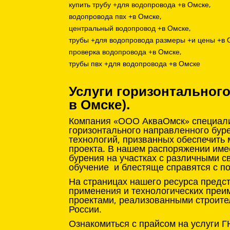
купить трубу +для водопровода +в Омске,
водопровода пвх +в Омске,
центральный водопровод +в Омске,
трубы +для водопровода размеры +и цены +в 
проверка водопровода +в Омске,
трубы пвх +для водопровода +в Омске
Услуги горизонтальног
в Омске).
Компания «ООО АкваОмск» специализ
горизонтального направленного бур
технологий, призванных обеспечить
проекта. В нашем распоряжении име
бурения на участках с различными с
обучение и блестяще справятся с п
На страницах нашего ресурса предс
применения и технологических преи
проектами, реализованными строите
России.
Ознакомиться с прайсом на услуги Г