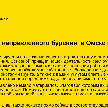
Омске,
о направленного бурения в Омске 
ируется на оказании услуг по строительству и рем
ения. Основной принцип нашей деятельности заклю
 максимально высокое качество выполнения работы 
ется все необходимое собственное оборудование д
войствами грунта, а также к вашим услугам опытные
оставленной перед ними задачей независимо от ее у
тавлено немало материалов, благодаря которым вы с
муществах. Помимо этого, посетители нашего сайта 
льной компанией «ООО АкваОмск» в Омске и Омской 
НБ вы также можете прямо сейчас в соответствующе