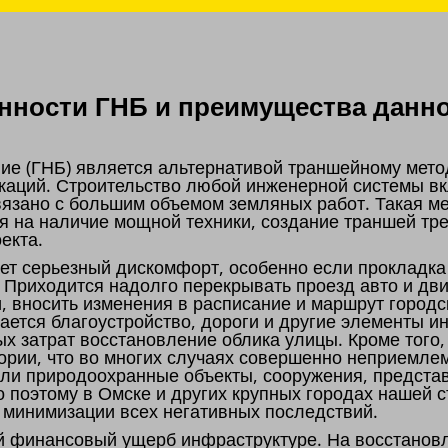
ности ГНБ и преимущества данно
ие (ГНБ) является альтернативой траншейному мето
каций. Строительство любой инженерной системы вк
связано с большим объемом земляных работ. Такая м
я на наличие мощной техники, создание траншей тре
оекта.
т серьезный дискомфорт, особенно если прокладка
. Приходится надолго перекрывать проезд авто и дв
и, вносить изменения в расписание и маршрут городс
мается благоустройство, дороги и другие элементы и
х затрат восстановление облика улицы. Кроме тог
ории, что во многих случаях совершенно неприемлем
 или природоохранные объекты, сооружения, предст
о поэтому в Омске и других крупных городах нашей 
ю минимизации всех негативных последствий.
й финансовый ущерб инфраструктуре. На восстановл