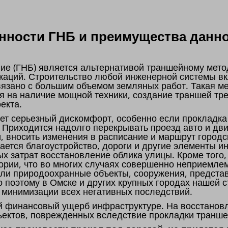
ности ГНБ и преимущества данно
ие (ГНБ) является альтернативой траншейному мето
каций. Строительство любой инженерной системы вк
связано с большим объемом земляных работ. Такая м
я на наличие мощной техники, создание траншей тре
оекта.
т серьезный дискомфорт, особенно если прокладка
. Приходится надолго перекрывать проезд авто и дв
и, вносить изменения в расписание и маршрут городс
мается благоустройство, дороги и другие элементы и
х затрат восстановление облика улицы. Кроме тог
ории, что во многих случаях совершенно неприемлем
 или природоохранные объекты, сооружения, предст
о поэтому в Омске и других крупных городах нашей 
ю минимизации всех негативных последствий.
й финансовый ущерб инфраструктуре. На восстановл
ъектов, поврежденных вследствие прокладки транше