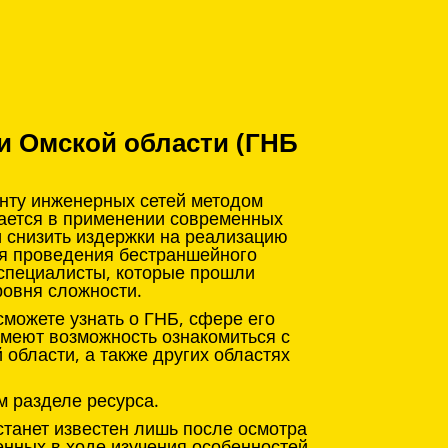
и Омской области (ГНБ
онту инженерных сетей методом
чается в применении современных
и снизить издержки на реализацию
ля проведения бестраншейного
 специалисты, которые прошли
ровня сложности.
можете узнать о ГНБ, сфере его
имеют возможность ознакомиться с
области, а также других областях
м разделе ресурса.
станет известен лишь после осмотра
енных в ходе изучения особенностей