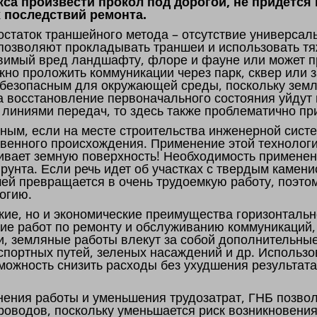
са произвести прокол под дорогой, не придется
 последствий ремонта.
статок траншейного метода – отсутствие универсаль
 позволяют прокладывать траншеи и использовать т
авимый вред ландшафту, флоре и фауне или может п
жно проложить коммуникации через парк, сквер или 
 безопасным для окружающей среды, поскольку зем
на восстановление первоначального состояния уйдут
 линиями передач, то здесь также проблематично пр
ным, если на месте строительства инженерной сист
твенного происхождения. Применение этой технолог
агивает земную поверхность! Необходимость примене
рунта. Если речь идет об участках с твердым камен
ей превращается в очень трудоемкую работу, поэто
огию.
ские, но и экономические преимущества горизонтальн
ние работ по ремонту и обслуживанию коммуникаций
и, земляные работы влекут за собой дополнительны
портных путей, зеленых насаждений и др. Использ
можность снизить расходы без ухудшения результат
ния работы и уменьшения трудозатрат, ГНБ позвол
роводов, поскольку уменьшается риск возникновения