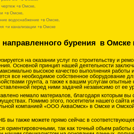
 чертеж +в Омске,
и +в Омске,
ние водоснабжение +в Омске,
ия +и канализации +в Омске
о направленного бурения в Омске 
ируется на оказании услуг по строительству и рем
ения. Основной принцип нашей деятельности заклю
 максимально высокое качество выполнения работы 
ется все необходимое собственное оборудование д
войствами грунта, а также к вашим услугам опытные
оставленной перед ними задачей независимо от ее у
тавлено немало материалов, благодаря которым вы с
муществах. Помимо этого, посетители нашего сайта 
льной компанией «ООО АкваОмск» в Омске и Омской 
НБ вы также можете прямо сейчас в соответствующе
я ориентировочными, так как точный объем работы 
нен нашим специалистом на основании данных, получ