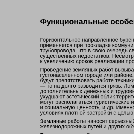
Функциональные особен
Горизонтальное направленное бурен
применяется при прокладке коммуни
трубопровода, что в свою очередь 
существенных недостатков. Несмотр
к увеличению сроков реализации пр
Проведение земляных работ вызывае
густонаселенном городе или районе
будут препятствовать работе техник
— то на долго разводится грязь. Ло
дополнительных денежных и трудовы
ухудшают эстетический облик террит
могут располагаться туристические
и социальную ценность, и др. Именн
условиях плотной застройки с цель
Земляные работы наносят серьезны
железнодорожных путей и других об