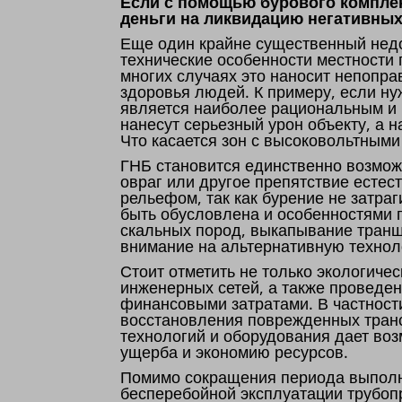
Если с помощью бурового комплек
деньги на ликвидацию негативных
Еще один крайне существенный недо
технические особенности местности
многих случаях это наносит непопр
здоровья людей. К примеру, если ну
является наиболее рациональным и
нанесут серьезный урон объекту, а 
Что касается зон с высоковольтными
ГНБ становится единственно возмож
овраг или другое препятствие естес
рельефом, так как бурение не затр
быть обусловлена и особенностями г
скальных пород, выкапывание транш
внимание на альтернативную технол
Стоит отметить не только экологиче
инженерных сетей, а также проведе
финансовыми затратами. В частност
восстановления поврежденных транс
технологий и оборудования дает воз
ущерба и экономию ресурсов.
Помимо сокращения периода выполне
бесперебойной эксплуатации трубоп