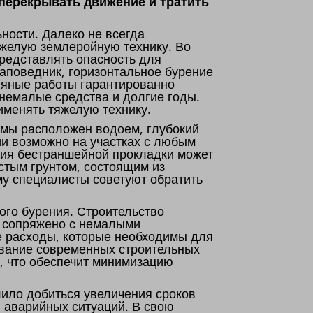
 перекрывать движение и тратить
ности. Далеко не всегда
яжелую землеройную технику. Во
редставлять опасность для
заповедник, горизонтальное бурение
ляные работы гарантированно
 немалые средства и долгие годы.
именять тяжелую технику.
емы расположен водоем, глубокий
ии возможно на участках с любым
ния бестраншейной прокладки может
истым грунтом, состоящим из
му специалисты советуют обратить
ого бурения. Строительство
, сопряжено с немалыми
е расходы, которые необходимы для
ование современных строительных
а, что обеспечит минимизацию
ило добиться увеличения сроков
 аварийных ситуаций. В свою