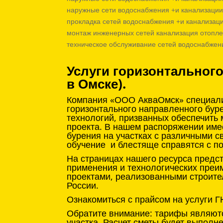
наружные сети водоснабжения +и канализации
прокладка сетей водоснабжения +и канализаци
монтаж инженерных сетей канализация отопле
техническое обслуживание сетей водоснабжен
Услуги горизонтальног
в Омске).
Компания «ООО АкваОмск» специализ
горизонтального направленного бур
технологий, призванных обеспечить
проекта. В нашем распоряжении име
бурения на участках с различными с
обучение и блестяще справятся с п
На страницах нашего ресурса предс
применения и технологических преи
проектами, реализованными строите
России.
Ознакомиться с прайсом на услуги Г
Обратите внимание: тарифы являютс
участка. Расчет сметы будет выпол