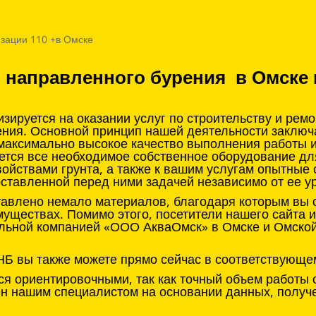
зации 110 +в Омске
о направленного бурения в Омске 
ируется на оказании услуг по строительству и рем
ения. Основной принцип нашей деятельности заклю
 максимально высокое качество выполнения работы 
ется все необходимое собственное оборудование д
войствами грунта, а также к вашим услугам опытные
оставленной перед ними задачей независимо от ее у
тавлено немало материалов, благодаря которым вы с
муществах. Помимо этого, посетители нашего сайта 
льной компанией «ООО АкваОмск» в Омске и Омской 
НБ вы также можете прямо сейчас в соответствующе
я ориентировочными, так как точный объем работы 
нен нашим специалистом на основании данных, получ