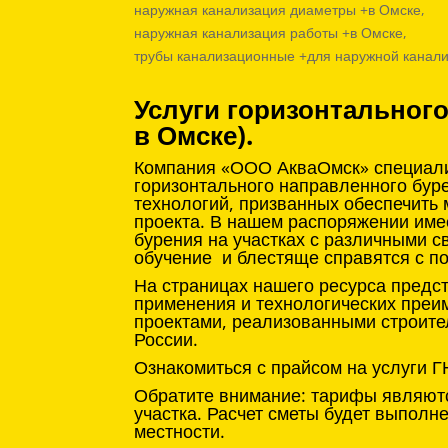
наружная канализация диаметры +в Омске,
наружная канализация работы +в Омске,
трубы канализационные +для наружной канали
Услуги горизонтальног
в Омске).
Компания «ООО АкваОмск» специализ
горизонтального направленного бур
технологий, призванных обеспечить
проекта. В нашем распоряжении име
бурения на участках с различными с
обучение и блестяще справятся с п
На страницах нашего ресурса предс
применения и технологических преи
проектами, реализованными строите
России.
Ознакомиться с прайсом на услуги Г
Обратите внимание: тарифы являютс
участка. Расчет сметы будет выпол
местности.