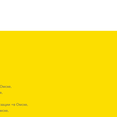
 Омске,
е,
зации +в Омске,
мске,