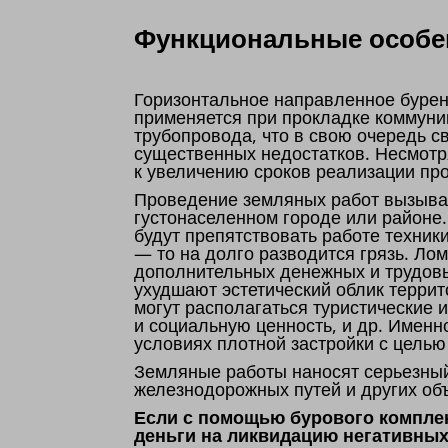
Функциональные особен
Горизонтальное направленное бурен
применяется при прокладке коммуни
трубопровода, что в свою очередь 
существенных недостатков. Несмотр
к увеличению сроков реализации пр
Проведение земляных работ вызывае
густонаселенном городе или районе
будут препятствовать работе техник
— то на долго разводится грязь. Ло
дополнительных денежных и трудовы
ухудшают эстетический облик террит
могут располагаться туристические
и социальную ценность, и др. Именн
условиях плотной застройки с цель
Земляные работы наносят серьезны
железнодорожных путей и других об
Если с помощью бурового комплек
деньги на ликвидацию негативных