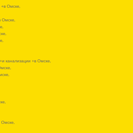
 +в Омске,
в Омске,
е,
ске,
е,
+и канализации +в Омске,
Омске,
мске,
ке,
 Омске,