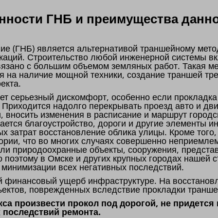
ности ГНБ и преимущества данно
ие (ГНБ) является альтернативой траншейному мето
каций. Строительство любой инженерной системы вк
связано с большим объемом земляных работ. Такая м
я на наличие мощной техники, создание траншей тре
оекта.
т серьезный дискомфорт, особенно если прокладка
. Приходится надолго перекрывать проезд авто и дв
и, вносить изменения в расписание и маршрут городс
мается благоустройство, дороги и другие элементы и
х затрат восстановление облика улицы. Кроме тог
ории, что во многих случаях совершенно неприемлем
 или природоохранные объекты, сооружения, предст
о поэтому в Омске и других крупных городах нашей 
ю минимизации всех негативных последствий.
й финансовый ущерб инфраструктуре. На восстановл
ъектов, поврежденных вследствие прокладки транше
са произвести прокол под дорогой, не придется
 последствий ремонта.