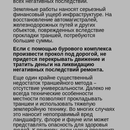
всех негативных последствий.
Земляные работы наносят серьезный
финансовый ущерб инфраструктуре. На
восстановление автомагистралей,
железнодорожных путей и других
объектов, поврежденных вследствие
прокладки траншей, потребуются
большие суммы.
Если с помощью бурового комплекса
произвести прокол под дорогой, не
придется перекрывать движение и
тратить деньги на ликвидацию
негативных последствий ремонта.
Еще один крайне существенный
недостаток траншейного метода –
отсутствие универсальности. Далеко не
всегда технические особенности
местности позволяют прокладывать
траншеи и использовать тяжелую
землеройную технику. Во многих случаях
это наносит непоправимый вред
ландшафту, флоре и фауне или может
представлять опасность для здоровья
людей. К примеру, если нужно проложить