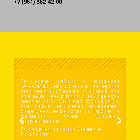
+7 (961) 882-42-00
Выражаю благодарность за отличную
организацию и проведение прокладки
трубопровода методом гнб. Не смотря на
то, что работы проводились ранней
весной, специалисты «АкваОмск»
провели все работы без единой
претензии к ним. Рады сотрудничеству с
такой ответственной организацией.
Рекомендую друзьям и знакомым.