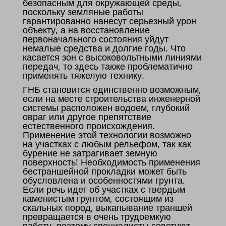
безопасным для окружающей среды,
поскольку земляные работы
гарантированно нанесут серьезный урон
объекту, а на восстановление
первоначального состояния уйдут
немалые средства и долгие годы. Что
касается зон с высоковольтными линиями
передач, то здесь также проблематично
применять тяжелую технику.
ГНБ становится единственно возможным,
если на месте строительства инженерной
системы расположен водоем, глубокий
овраг или другое препятствие
естественного происхождения.
Применение этой технологии возможно
на участках с любым рельефом, так как
бурение не затрагивает земную
поверхность! Необходимость применения
бестраншейной прокладки может быть
обусловлена и особенностями грунта.
Если речь идет об участках с твердым
каменистым грунтом, состоящим из
скальных пород, выкапывание траншей
превращается в очень трудоемкую
работу, поэтому специалисты советуют