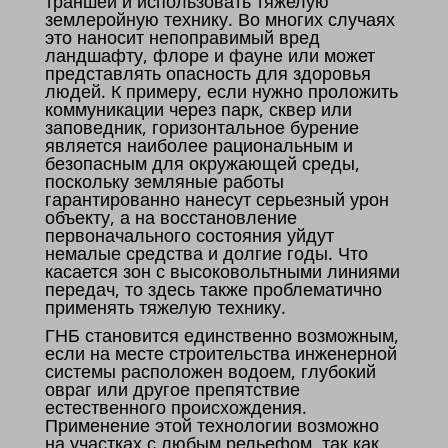
траншеи и использовать тяжелую
землеройную технику. Во многих случаях
это наносит непоправимый вред
ландшафту, флоре и фауне или может
представлять опасность для здоровья
людей. К примеру, если нужно проложить
коммуникации через парк, сквер или
заповедник, горизонтальное бурение
является наиболее рациональным и
безопасным для окружающей среды,
поскольку земляные работы
гарантированно нанесут серьезный урон
объекту, а на восстановление
первоначального состояния уйдут
немалые средства и долгие годы. Что
касается зон с высоковольтными линиями
передач, то здесь также проблематично
применять тяжелую технику.
ГНБ становится единственно возможным,
если на месте строительства инженерной
системы расположен водоем, глубокий
овраг или другое препятствие
естественного происхождения.
Применение этой технологии возможно
на участках с любым рельефом, так как