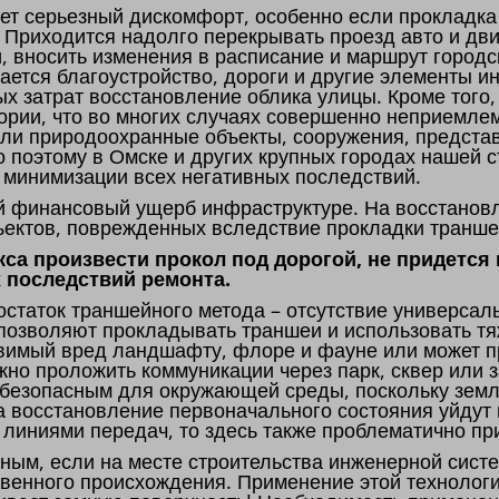
т серьезный дискомфорт, особенно если прокладка
. Приходится надолго перекрывать проезд авто и дв
и, вносить изменения в расписание и маршрут городс
мается благоустройство, дороги и другие элементы и
х затрат восстановление облика улицы. Кроме тог
ории, что во многих случаях совершенно неприемлем
 или природоохранные объекты, сооружения, предст
о поэтому в Омске и других крупных городах нашей 
ю минимизации всех негативных последствий.
й финансовый ущерб инфраструктуре. На восстановл
ъектов, поврежденных вследствие прокладки транше
са произвести прокол под дорогой, не придется
 последствий ремонта.
статок траншейного метода – отсутствие универсаль
 позволяют прокладывать траншеи и использовать т
авимый вред ландшафту, флоре и фауне или может п
жно проложить коммуникации через парк, сквер или 
 безопасным для окружающей среды, поскольку зем
на восстановление первоначального состояния уйдут
 линиями передач, то здесь также проблематично пр
ным, если на месте строительства инженерной сист
твенного происхождения. Применение этой технолог