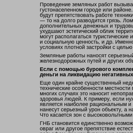
Проведение земляных работ вызывае
густонаселенном городе или районе
будут препятствовать работе техник
— то на долго разводится грязь. Ло
дополнительных денежных и трудовы
ухудшают эстетический облик террит
могут располагаться туристические
и социальную ценность, и др. Именн
условиях плотной застройки с цель
Земляные работы наносят серьезны
железнодорожных путей и других об
Если с помощью бурового комплек
деньги на ликвидацию негативных
Еще один крайне существенный недо
технические особенности местности
многих случаях это наносит непопр
здоровья людей. К примеру, если ну
является наиболее рациональным и
нанесут серьезный урон объекту, а 
Что касается зон с высоковольтными
ГНБ становится единственно возмож
овраг или другое препятствие естес