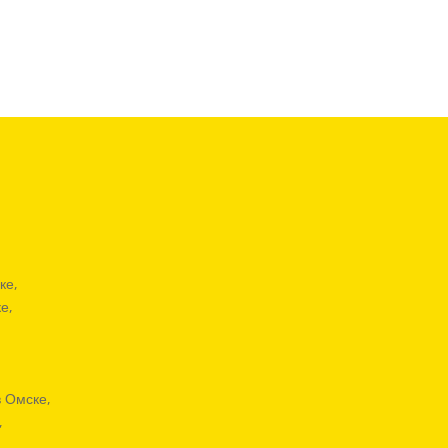
ке,
е,
,
в Омске,
,