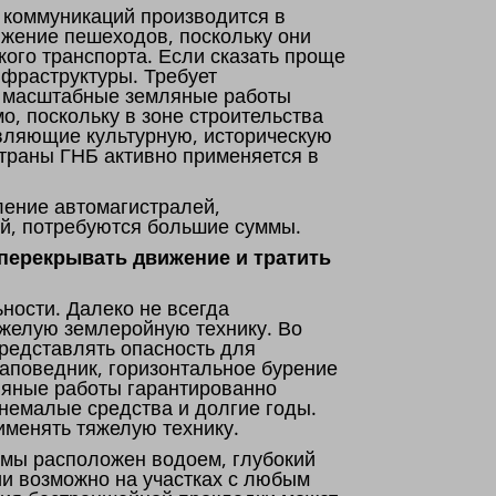
 коммуникаций производится в
ижение пешеходов, поскольку они
кого транспорта. Если сказать проще
нфраструктуры. Требует
о, масштабные земляные работы
о, поскольку в зоне строительства
авляющие культурную, историческую
страны ГНБ активно применяется в
ение автомагистралей,
й, потребуются большие суммы.
 перекрывать движение и тратить
ности. Далеко не всегда
яжелую землеройную технику. Во
редставлять опасность для
заповедник, горизонтальное бурение
ляные работы гарантированно
 немалые средства и долгие годы.
именять тяжелую технику.
емы расположен водоем, глубокий
ии возможно на участках с любым