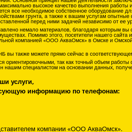
ения. Основной принцип нашей деятельности заклю
 максимально высокое качество выполнения работы 
ется все необходимое собственное оборудование д
войствами грунта, а также к вашим услугам опытные
оставленной перед ними задачей независимо от ее у
тавлено немало материалов, благодаря которым вы с
муществах. Помимо этого, посетители нашего сайта 
льной компанией «ООО АкваОмск» в Омске и Омской 
НБ вы также можете прямо сейчас в соответствующе
я ориентировочными, так как точный объем работы 
нен нашим специалистом на основании данных, получ
ши услуги,
ресующую информацию по телефонам:
дставителем компании «ООО АкваОмск».