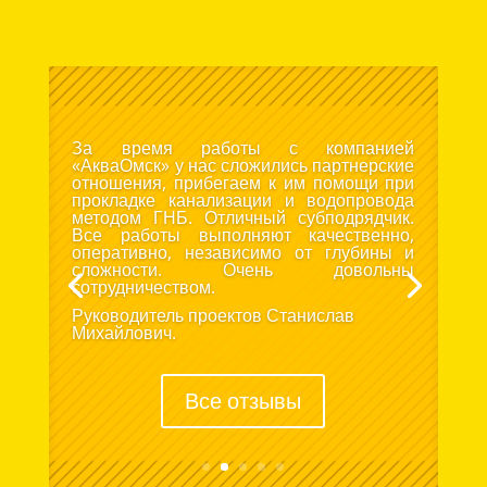
За время работы с компанией
«АкваОмск» у нас сложились партнерские
отношения, прибегаем к им помощи при
прокладке канализации и водопровода
методом ГНБ. Отличный субподрядчик.
Все работы выполняют качественно,
оперативно, независимо от глубины и
сложности. Очень довольны
сотрудничеством.
Руководитель проектов Станислав
Михайлович.
Все отзывы