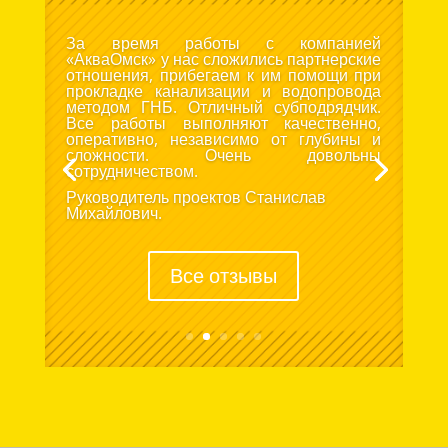
За время работы с компанией
«АкваОмск» у нас сложились партнерские
отношения, прибегаем к им помощи при
прокладке канализации и водопровода
методом ГНБ. Отличный субподрядчик.
Все работы выполняют качественно,
оперативно, независимо от глубины и
сложности. Очень довольны
сотрудничеством.
Руководитель проектов Станислав
Михайлович.
Все отзывы