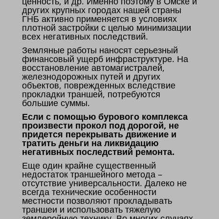
ценность, и др. Именно поэтому в Омске и
других крупных городах нашей страны
ГНБ активно применяется в условиях
плотной застройки с целью минимизации
всех негативных последствий.
Земляные работы наносят серьезный
финансовый ущерб инфраструктуре. На
восстановление автомагистралей,
железнодорожных путей и других
объектов, поврежденных вследствие
прокладки траншей, потребуются
большие суммы.
Если с помощью бурового комплекса
произвести прокол под дорогой, не
придется перекрывать движение и
тратить деньги на ликвидацию
негативных последствий ремонта.
Еще один крайне существенный
недостаток траншейного метода –
отсутствие универсальности. Далеко не
всегда технические особенности
местности позволяют прокладывать
траншеи и использовать тяжелую
землеройную технику. Во многих случаях