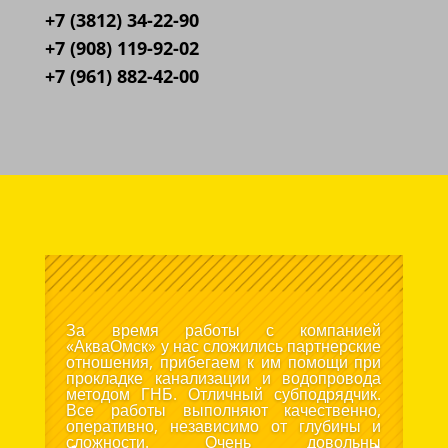
+7 (3812) 34-22-90
+7 (908) 119-92-02
+7 (961) 882-42-00
За время работы с компанией
«АкваОмск» у нас сложились партнерские
отношения, прибегаем к им помощи при
прокладке канализации и водопровода
методом ГНБ. Отличный субподрядчик.
Все работы выполняют качественно,
оперативно, независимо от глубины и
сложности. Очень довольны