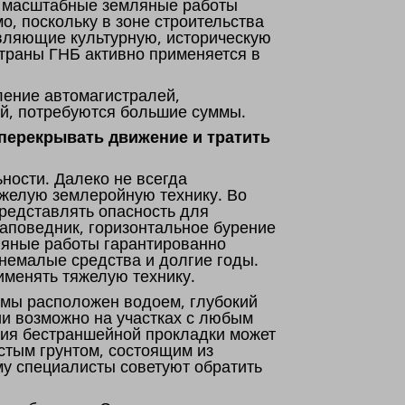
о, масштабные земляные работы
о, поскольку в зоне строительства
авляющие культурную, историческую
страны ГНБ активно применяется в
ение автомагистралей,
й, потребуются большие суммы.
 перекрывать движение и тратить
ности. Далеко не всегда
яжелую землеройную технику. Во
редставлять опасность для
заповедник, горизонтальное бурение
ляные работы гарантированно
 немалые средства и долгие годы.
именять тяжелую технику.
емы расположен водоем, глубокий
ии возможно на участках с любым
ния бестраншейной прокладки может
истым грунтом, состоящим из
му специалисты советуют обратить