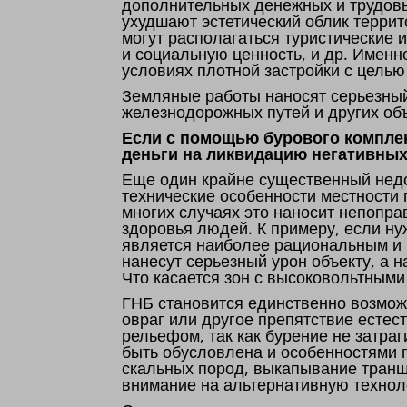
дополнительных денежных и трудовы
ухудшают эстетический облик террит
могут располагаться туристические
и социальную ценность, и др. Именн
условиях плотной застройки с цель
Земляные работы наносят серьезны
железнодорожных путей и других об
Если с помощью бурового комплек
деньги на ликвидацию негативных
Еще один крайне существенный недо
технические особенности местности
многих случаях это наносит непопр
здоровья людей. К примеру, если ну
является наиболее рациональным и
нанесут серьезный урон объекту, а 
Что касается зон с высоковольтными
ГНБ становится единственно возмож
овраг или другое препятствие естес
рельефом, так как бурение не затр
быть обусловлена и особенностями г
скальных пород, выкапывание транш
внимание на альтернативную технол