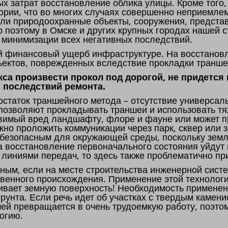
х затрат восстановление облика улицы. Кроме тог
ории, что во многих случаях совершенно неприемлем
 или природоохранные объекты, сооружения, предст
о поэтому в Омске и других крупных городах нашей 
ю минимизации всех негативных последствий.
й финансовый ущерб инфраструктуре. На восстановл
ъектов, поврежденных вследствие прокладки транше
са произвести прокол под дорогой, не придется
 последствий ремонта.
статок траншейного метода – отсутствие универсаль
 позволяют прокладывать траншеи и использовать т
авимый вред ландшафту, флоре и фауне или может п
жно проложить коммуникации через парк, сквер или 
 безопасным для окружающей среды, поскольку зем
на восстановление первоначального состояния уйдут
 линиями передач, то здесь также проблематично пр
ным, если на месте строительства инженерной сист
твенного происхождения. Применение этой технолог
агивает земную поверхность! Необходимость примене
рунта. Если речь идет об участках с твердым камен
ей превращается в очень трудоемкую работу, поэто
огию.