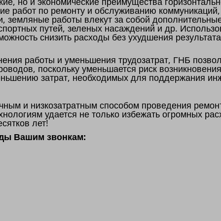
ские, но и экономические преимущества горизонтальн
ние работ по ремонту и обслуживанию коммуникаций
и, земляные работы влекут за собой дополнительны
портных путей, зеленых насаждений и др. Использ
можность снизить расходы без ухудшения результат
ния работы и уменьшения трудозатрат, ГНБ позвол
роводов, поскольку уменьшается риск возникновения
еньшению затрат, необходимых для поддержания ин
чным и низкозатратным способом проведения ремон
нологиям удается не только избежать огромных расх
сятков лет!
ады Вашим звонкам: