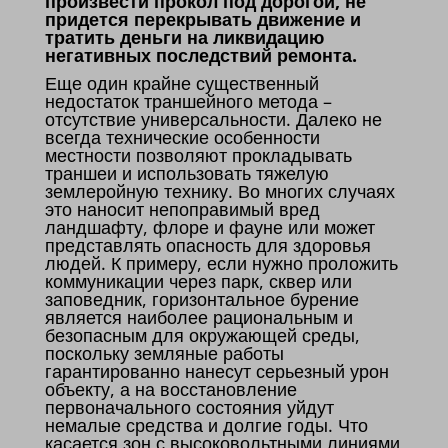
произвести прокол под дорогой, не
придется перекрывать движение и
тратить деньги на ликвидацию
негативных последствий ремонта.
Еще один крайне существенный
недостаток траншейного метода –
отсутствие универсальности. Далеко не
всегда технические особенности
местности позволяют прокладывать
траншеи и использовать тяжелую
землеройную технику. Во многих случаях
это наносит непоправимый вред
ландшафту, флоре и фауне или может
представлять опасность для здоровья
людей. К примеру, если нужно проложить
коммуникации через парк, сквер или
заповедник, горизонтальное бурение
является наиболее рациональным и
безопасным для окружающей среды,
поскольку земляные работы
гарантированно нанесут серьезный урон
объекту, а на восстановление
первоначального состояния уйдут
немалые средства и долгие годы. Что
касается зон с высоковольтными линиями