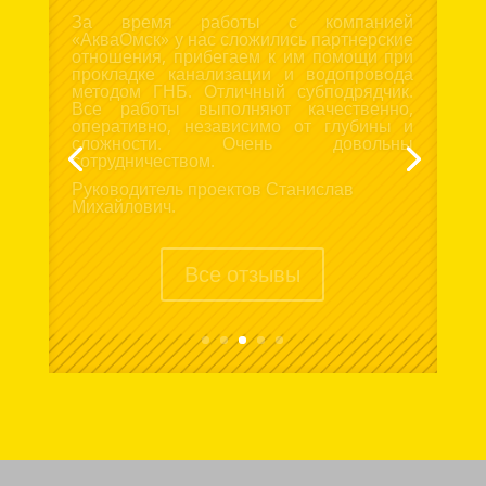
Выражаю благодарность за отличную
организацию и проведение прокладки
трубопровода методом гнб. Не смотря на
то, что работы проводились ранней
весной, специалисты «АкваОмск»
провели все работы без единой
претензии к ним. Рады сотрудничеству с
такой ответственной организацией.
Рекомендую друзьям и знакомым.
Дмитрий.
Все отзывы