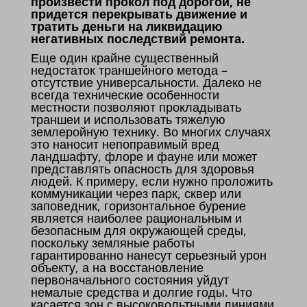
произвести прокол под дорогой, не
придется перекрывать движение и
тратить деньги на ликвидацию
негативных последствий ремонта.
Еще один крайне существенный
недостаток траншейного метода –
отсутствие универсальности. Далеко не
всегда технические особенности
местности позволяют прокладывать
траншеи и использовать тяжелую
землеройную технику. Во многих случаях
это наносит непоправимый вред
ландшафту, флоре и фауне или может
представлять опасность для здоровья
людей. К примеру, если нужно проложить
коммуникации через парк, сквер или
заповедник, горизонтальное бурение
является наиболее рациональным и
безопасным для окружающей среды,
поскольку земляные работы
гарантированно нанесут серьезный урон
объекту, а на восстановление
первоначального состояния уйдут
немалые средства и долгие годы. Что
касается зон с высоковольтными линиями