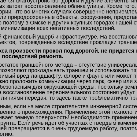
мается благоустройство, дороги и другие элементы и
х затрат восстановление облика улицы. Кроме тог
ории, что во многих случаях совершенно неприемлем
 или природоохранные объекты, сооружения, предст
о поэтому в Омске и других крупных городах нашей 
ю минимизации всех негативных последствий.
й финансовый ущерб инфраструктуре. На восстановл
ъектов, поврежденных вследствие прокладки транше
са произвести прокол под дорогой, не придется
 последствий ремонта.
статок траншейного метода – отсутствие универсаль
 позволяют прокладывать траншеи и использовать т
авимый вред ландшафту, флоре и фауне или может п
жно проложить коммуникации через парк, сквер или 
 безопасным для окружающей среды, поскольку зем
на восстановление первоначального состояния уйдут
 линиями передач, то здесь также проблематично пр
ным, если на месте строительства инженерной сист
твенного происхождения. Применение этой технолог
агивает земную поверхность! Необходимость примене
рунта. Если речь идет об участках с твердым камен
ей превращается в очень трудоемкую работу, поэто
огию.