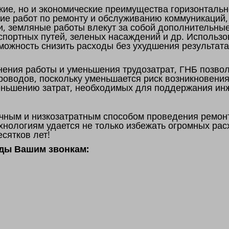
ские, но и экономические преимущества горизонтальн
ние работ по ремонту и обслуживанию коммуникаций
и, земляные работы влекут за собой дополнительны
портных путей, зеленых насаждений и др. Использ
можность снизить расходы без ухудшения результат
ния работы и уменьшения трудозатрат, ГНБ позвол
роводов, поскольку уменьшается риск возникновения
еньшению затрат, необходимых для поддержания ин
чным и низкозатратным способом проведения ремон
нологиям удается не только избежать огромных расх
сятков лет!
ады Вашим звонкам: