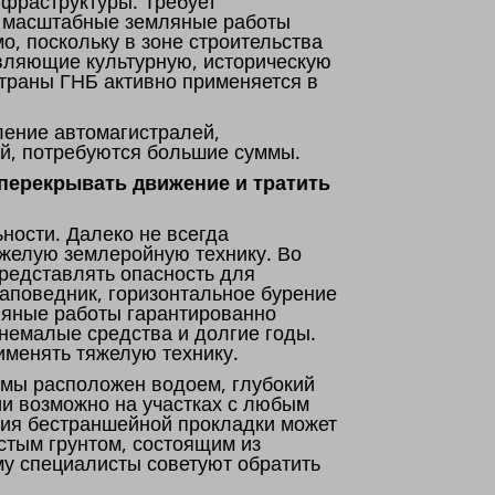
нфраструктуры. Требует
о, масштабные земляные работы
о, поскольку в зоне строительства
авляющие культурную, историческую
страны ГНБ активно применяется в
ение автомагистралей,
й, потребуются большие суммы.
 перекрывать движение и тратить
ности. Далеко не всегда
яжелую землеройную технику. Во
редставлять опасность для
заповедник, горизонтальное бурение
ляные работы гарантированно
 немалые средства и долгие годы.
именять тяжелую технику.
емы расположен водоем, глубокий
ии возможно на участках с любым
ния бестраншейной прокладки может
истым грунтом, состоящим из
му специалисты советуют обратить