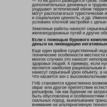
— то на долго разводится грязь. Ло
дополнительных денежных и трудовы
ухудшают эстетический облик террит
могут располагаться туристические
и социальную ценность, и др. Именн
условиях плотной застройки с цель
Земляные работы наносят серьезны
железнодорожных путей и других об
Если с помощью бурового комплек
деньги на ликвидацию негативных
Еще один крайне существенный недо
технические особенности местности
многих случаях это наносит непопр
здоровья людей. К примеру, если ну
является наиболее рациональным и
нанесут серьезный урон объекту, а 
Что касается зон с высоковольтными
ГНБ становится единственно возмож
овраг или другое препятствие естес
рельефом, так как бурение не затр
быть обусловлена и особенностями г
скальных пород, выкапывание транш
внимание на альтернативную технол