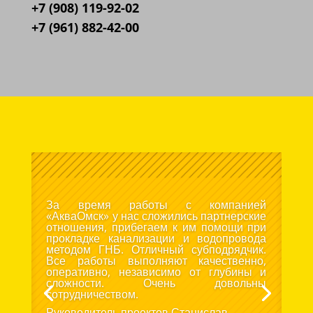
+7 (908) 119-92-02
+7 (961) 882-42-00
За время работы с компанией
«АкваОмск» у нас сложились партнерские
отношения, прибегаем к им помощи при
прокладке канализации и водопровода
методом ГНБ. Отличный субподрядчик.
Все работы выполняют качественно,
оперативно, независимо от глубины и
сложности. Очень довольны
сотрудничеством.
Руководитель проектов Станислав