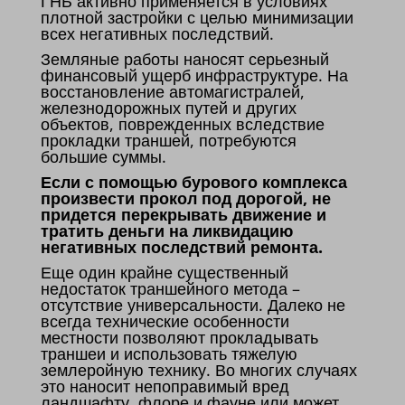
ГНБ активно применяется в условиях
плотной застройки с целью минимизации
всех негативных последствий.
Земляные работы наносят серьезный
финансовый ущерб инфраструктуре. На
восстановление автомагистралей,
железнодорожных путей и других
объектов, поврежденных вследствие
прокладки траншей, потребуются
большие суммы.
Если с помощью бурового комплекса
произвести прокол под дорогой, не
придется перекрывать движение и
тратить деньги на ликвидацию
негативных последствий ремонта.
Еще один крайне существенный
недостаток траншейного метода –
отсутствие универсальности. Далеко не
всегда технические особенности
местности позволяют прокладывать
траншеи и использовать тяжелую
землеройную технику. Во многих случаях
это наносит непоправимый вред
ландшафту, флоре и фауне или может