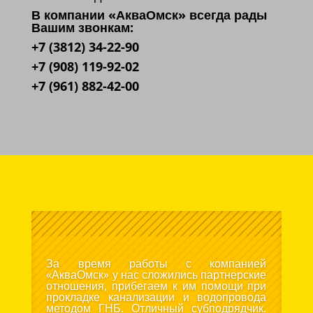
В компании «АкваОмск» всегда рады
Вашим звонкам:
+7 (3812) 34-22-90
+7 (908) 119-92-02
+7 (961) 882-42-00
За время работы с компанией
«АкваОмск» у нас сложились партнерские
отношения, прибегаем к им помощи при
прокладке канализации и водопровода
методом ГНБ. Отличный субподрядчик.