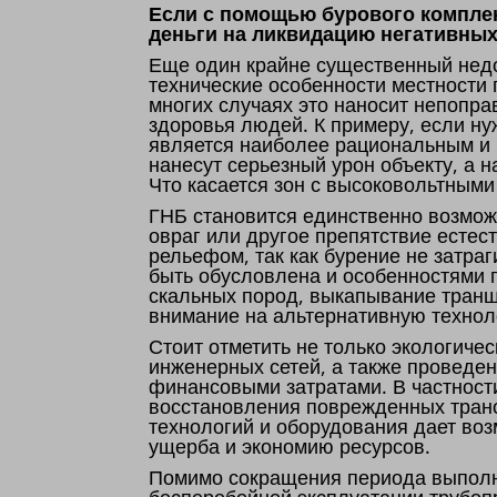
Если с помощью бурового комплек
деньги на ликвидацию негативных
Еще один крайне существенный недо
технические особенности местности
многих случаях это наносит непопр
здоровья людей. К примеру, если ну
является наиболее рациональным и
нанесут серьезный урон объекту, а 
Что касается зон с высоковольтными
ГНБ становится единственно возмож
овраг или другое препятствие естес
рельефом, так как бурение не затр
быть обусловлена и особенностями г
скальных пород, выкапывание транш
внимание на альтернативную технол
Стоит отметить не только экологиче
инженерных сетей, а также проведе
финансовыми затратами. В частност
восстановления поврежденных транс
технологий и оборудования дает воз
ущерба и экономию ресурсов.
Помимо сокращения периода выполне