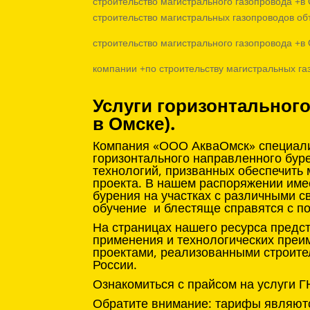
строительство магистрального газопровода +в
строительство магистральных газопроводов об
строительство магистрального газопровода +в
компании +по строительству магистральных га
Услуги горизонтальног
в Омске).
Компания «ООО АкваОмск» специализ
горизонтального направленного бур
технологий, призванных обеспечить
проекта. В нашем распоряжении име
бурения на участках с различными с
обучение и блестяще справятся с п
На страницах нашего ресурса предс
применения и технологических преи
проектами, реализованными строите
России.
Ознакомиться с прайсом на услуги Г
Обратите внимание: тарифы являютс