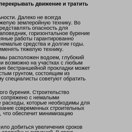
 перекрывать движение и тратить
ности. Далеко не всегда
яжелую землеройную технику. Во
редставлять опасность для
заповедник, горизонтальное бурение
ляные работы гарантированно
 немалые средства и долгие годы.
именять тяжелую технику.
емы расположен водоем, глубокий
ии возможно на участках с любым
ния бестраншейной прокладки может
истым грунтом, состоящим из
му специалисты советуют обратить
ого бурения. Строительство
, сопряжено с немалыми
е расходы, которые необходимы для
ование современных строительных
а, что обеспечит минимизацию
ило добиться увеличения сроков