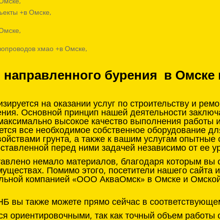
 Омске,
ъекты +в Омске,
 Омске,
зопроводов хмао +в Омске,
о направленного бурения в Омске 
ируется на оказании услуг по строительству и рем
ения. Основной принцип нашей деятельности заклю
 максимально высокое качество выполнения работы 
ется все необходимое собственное оборудование д
войствами грунта, а также к вашим услугам опытные
оставленной перед ними задачей независимо от ее у
тавлено немало материалов, благодаря которым вы с
муществах. Помимо этого, посетители нашего сайта 
льной компанией «ООО АкваОмск» в Омске и Омской 
НБ вы также можете прямо сейчас в соответствующе
я ориентировочными, так как точный объем работы 