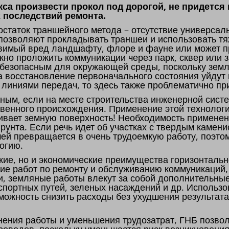
са произвести прокол под дорогой, не придется
 последствий ремонта.
статок траншейного метода – отсутствие универсаль
 позволяют прокладывать траншеи и использовать т
авимый вред ландшафту, флоре и фауне или может п
жно проложить коммуникации через парк, сквер или 
 безопасным для окружающей среды, поскольку зем
на восстановление первоначального состояния уйдут
 линиями передач, то здесь также проблематично пр
ным, если на месте строительства инженерной сист
твенного происхождения. Применение этой технолог
агивает земную поверхность! Необходимость примене
рунта. Если речь идет об участках с твердым камен
ей превращается в очень трудоемкую работу, поэто
огию.
ские, но и экономические преимущества горизонтальн
ние работ по ремонту и обслуживанию коммуникаций
и, земляные работы влекут за собой дополнительны
портных путей, зеленых насаждений и др. Использ
можность снизить расходы без ухудшения результат
ния работы и уменьшения трудозатрат, ГНБ позвол