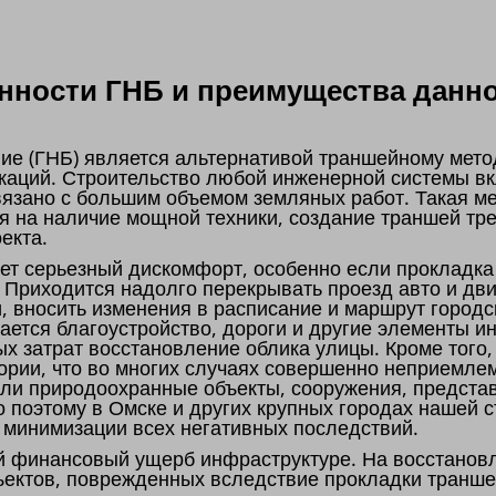
ности ГНБ и преимущества данно
ие (ГНБ) является альтернативой траншейному мето
каций. Строительство любой инженерной системы вк
связано с большим объемом земляных работ. Такая м
я на наличие мощной техники, создание траншей тре
оекта.
т серьезный дискомфорт, особенно если прокладка
. Приходится надолго перекрывать проезд авто и дв
и, вносить изменения в расписание и маршрут городс
мается благоустройство, дороги и другие элементы и
х затрат восстановление облика улицы. Кроме тог
ории, что во многих случаях совершенно неприемлем
 или природоохранные объекты, сооружения, предст
о поэтому в Омске и других крупных городах нашей 
ю минимизации всех негативных последствий.
й финансовый ущерб инфраструктуре. На восстановл
ъектов, поврежденных вследствие прокладки транше