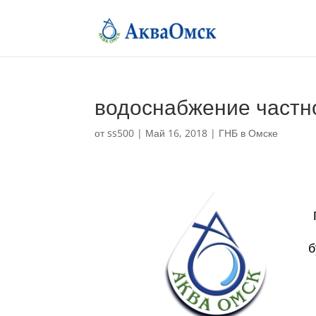
водоснабжение частн
от
ss500
|
Май 16, 2018
|
ГНБ в Омске
б