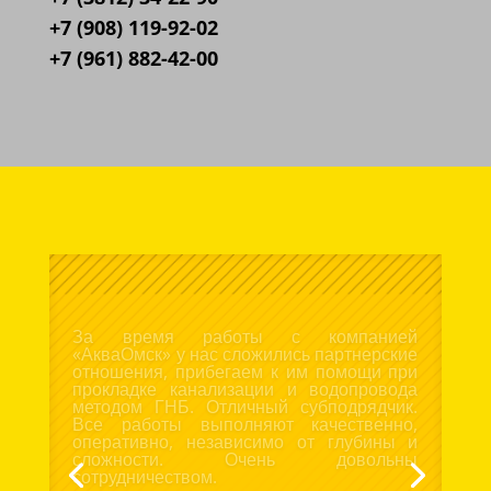
+7 (908) 119-92-02
+7 (961) 882-42-00
Выражаю благодарность за отличную
организацию и проведение прокладки
трубопровода методом гнб. Не смотря на
то, что работы проводились ранней
весной, специалисты «АкваОмск»
провели все работы без единой
претензии к ним. Рады сотрудничеству с