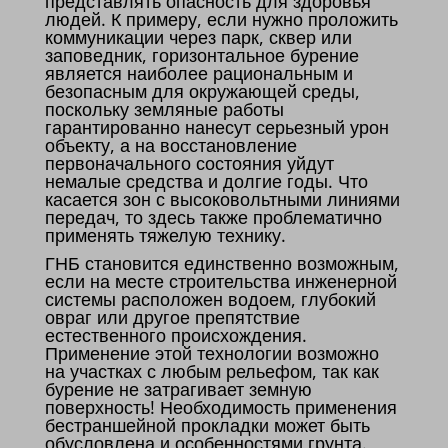
представлять опасность для здоровья
людей. К примеру, если нужно проложить
коммуникации через парк, сквер или
заповедник, горизонтальное бурение
является наиболее рациональным и
безопасным для окружающей среды,
поскольку земляные работы
гарантированно нанесут серьезный урон
объекту, а на восстановление
первоначального состояния уйдут
немалые средства и долгие годы. Что
касается зон с высоковольтными линиями
передач, то здесь также проблематично
применять тяжелую технику.
ГНБ становится единственно возможным,
если на месте строительства инженерной
системы расположен водоем, глубокий
овраг или другое препятствие
естественного происхождения.
Применение этой технологии возможно
на участках с любым рельефом, так как
бурение не затрагивает земную
поверхность! Необходимость применения
бестраншейной прокладки может быть
обусловлена и особенностями грунта.