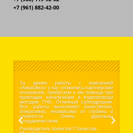
+7 (961) 882-42-00
За время работы с компанией
«АкваОмск» у нас сложились партнерские
отношения, прибегаем к им помощи при
прокладке канализации и водопровода
методом ГНБ. Отличный субподрядчик.
Все работы выполняют качественно,
оперативно, независимо от глубины и
сложности. Очень довольны
сотрудничеством.
Руководитель проектов Станислав