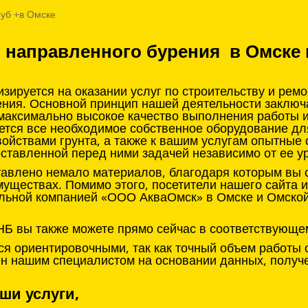
руб +в Омске
о направленного бурения в Омске 
ируется на оказании услуг по строительству и рем
ения. Основной принцип нашей деятельности заклю
 максимально высокое качество выполнения работы 
ется все необходимое собственное оборудование д
войствами грунта, а также к вашим услугам опытные
оставленной перед ними задачей независимо от ее у
тавлено немало материалов, благодаря которым вы с
муществах. Помимо этого, посетители нашего сайта 
льной компанией «ООО АкваОмск» в Омске и Омской 
НБ вы также можете прямо сейчас в соответствующе
я ориентировочными, так как точный объем работы 
нен нашим специалистом на основании данных, получ
ши услуги,