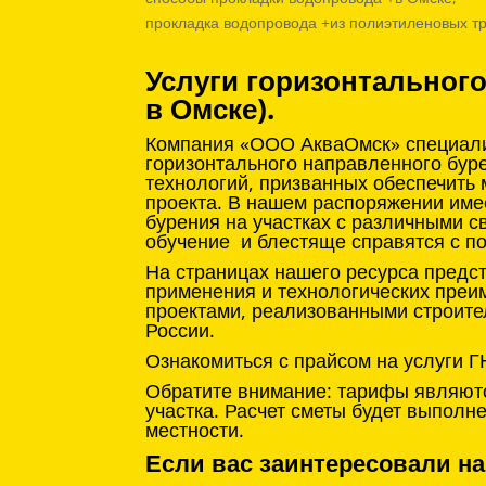
прокладка водопровода +из полиэтиленовых т
Услуги горизонтальног
в Омске).
Компания «ООО АкваОмск» специализ
горизонтального направленного бур
технологий, призванных обеспечить
проекта. В нашем распоряжении име
бурения на участках с различными с
обучение и блестяще справятся с п
На страницах нашего ресурса предс
применения и технологических преи
проектами, реализованными строите
России.
Ознакомиться с прайсом на услуги Г
Обратите внимание: тарифы являютс
участка. Расчет сметы будет выпол
местности.
Если вас заинтересовали на