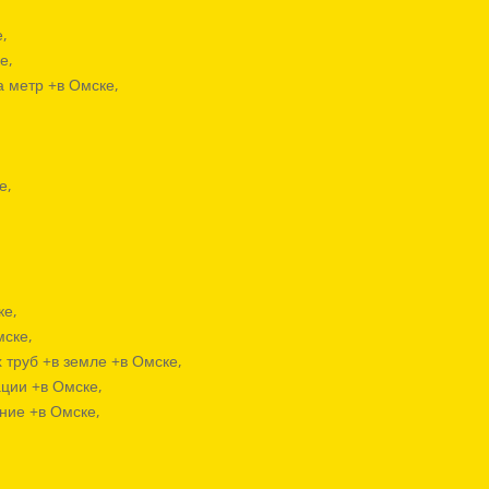
,
е,
е,
а метр +в Омске,
е,
,
ке,
мске,
труб +в земле +в Омске,
ции +в Омске,
ние +в Омске,