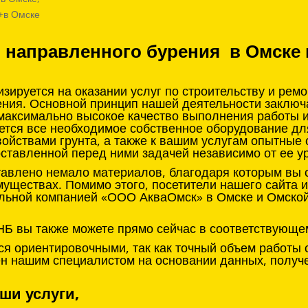
 +в Омске
о направленного бурения в Омске 
ируется на оказании услуг по строительству и рем
ения. Основной принцип нашей деятельности заклю
 максимально высокое качество выполнения работы 
ется все необходимое собственное оборудование д
войствами грунта, а также к вашим услугам опытные
оставленной перед ними задачей независимо от ее у
тавлено немало материалов, благодаря которым вы с
муществах. Помимо этого, посетители нашего сайта 
льной компанией «ООО АкваОмск» в Омске и Омской 
НБ вы также можете прямо сейчас в соответствующе
я ориентировочными, так как точный объем работы 
нен нашим специалистом на основании данных, получ
ши услуги,