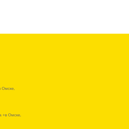
в Омске,
,
а +в Омске,