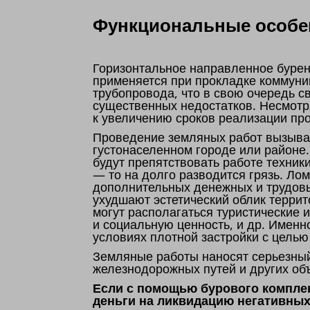
Функциональные особен
Горизонтальное направленное бурен
применяется при прокладке коммуни
трубопровода, что в свою очередь 
существенных недостатков. Несмотр
к увеличению сроков реализации пр
Проведение земляных работ вызывае
густонаселенном городе или районе
будут препятствовать работе техник
— то на долго разводится грязь. Ло
дополнительных денежных и трудовы
ухудшают эстетический облик террит
могут располагаться туристические
и социальную ценность, и др. Именн
условиях плотной застройки с цель
Земляные работы наносят серьезны
железнодорожных путей и других об
Если с помощью бурового комплек
деньги на ликвидацию негативных