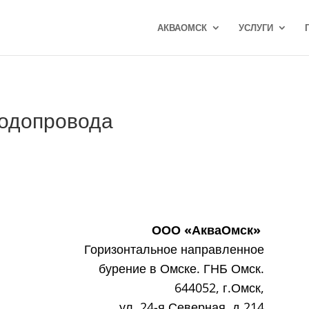
АКВАОМСК
УСЛУГИ
водопровода
ООО «АкваОмск»
Горизонтальное направленное
бурение в Омске. ГНБ Омск.
644052, г.Омск,
ул. 24-я Северная, д.214