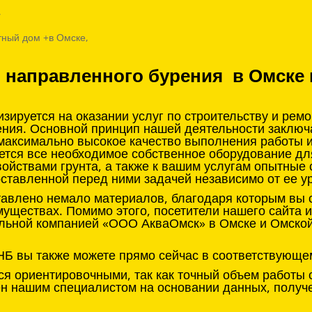
,
тный дом +в Омске,
о направленного бурения в Омске 
ируется на оказании услуг по строительству и рем
ения. Основной принцип нашей деятельности заклю
 максимально высокое качество выполнения работы 
ется все необходимое собственное оборудование д
войствами грунта, а также к вашим услугам опытные
оставленной перед ними задачей независимо от ее у
тавлено немало материалов, благодаря которым вы с
муществах. Помимо этого, посетители нашего сайта 
льной компанией «ООО АкваОмск» в Омске и Омской 
НБ вы также можете прямо сейчас в соответствующе
я ориентировочными, так как точный объем работы 
нен нашим специалистом на основании данных, получ