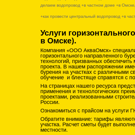
делаем водопровод +в частном доме +в Омске
+как провести центральный водопровод +в час
Услуги горизонтальног
в Омске).
Компания «ООО АкваОмск» специализ
горизонтального направленного бур
технологий, призванных обеспечить
проекта. В нашем распоряжении име
бурения на участках с различными с
обучение и блестяще справятся с п
На страницах нашего ресурса предс
применения и технологических преи
проектами, реализованными строите
России.
Ознакомиться с прайсом на услуги Г
Обратите внимание: тарифы являютс
участка. Расчет сметы будет выпол
местности.