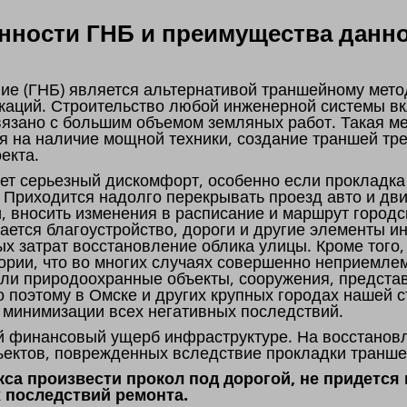
ности ГНБ и преимущества данно
ие (ГНБ) является альтернативой траншейному мето
каций. Строительство любой инженерной системы вк
связано с большим объемом земляных работ. Такая м
я на наличие мощной техники, создание траншей тре
оекта.
т серьезный дискомфорт, особенно если прокладка
. Приходится надолго перекрывать проезд авто и дв
и, вносить изменения в расписание и маршрут городс
мается благоустройство, дороги и другие элементы и
х затрат восстановление облика улицы. Кроме тог
ории, что во многих случаях совершенно неприемлем
 или природоохранные объекты, сооружения, предст
о поэтому в Омске и других крупных городах нашей 
ю минимизации всех негативных последствий.
й финансовый ущерб инфраструктуре. На восстановл
ъектов, поврежденных вследствие прокладки транше
са произвести прокол под дорогой, не придется
 последствий ремонта.