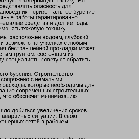
яжелую землеройную технику. Во
редставлять опасность для
заповедник, горизонтальное бурение
ляные работы гарантированно
 немалые средства и долгие годы.
именять тяжелую технику.
емы расположен водоем, глубокий
ии возможно на участках с любым
ния бестраншейной прокладки может
истым грунтом, состоящим из
му специалисты советуют обратить
ого бурения. Строительство
, сопряжено с немалыми
е расходы, которые необходимы для
ование современных строительных
а, что обеспечит минимизацию
ило добиться увеличения сроков
 аварийных ситуаций. В свою
женерных сетей в рабочем
тно-восстановительных работ на