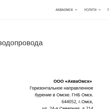
АКВАОМСК
УСЛУГИ
 водопровода
ООО «АкваОмск»
Горизонтальное направленное
бурение в Омске. ГНБ Омск.
644052, г.Омск,
ул. 24-я Северная, д.214