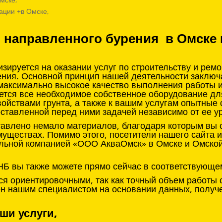
ации +в Омске,
о направленного бурения в Омске 
ируется на оказании услуг по строительству и рем
ения. Основной принцип нашей деятельности заклю
 максимально высокое качество выполнения работы 
ется все необходимое собственное оборудование д
войствами грунта, а также к вашим услугам опытные
оставленной перед ними задачей независимо от ее у
тавлено немало материалов, благодаря которым вы с
муществах. Помимо этого, посетители нашего сайта 
льной компанией «ООО АкваОмск» в Омске и Омской 
НБ вы также можете прямо сейчас в соответствующе
я ориентировочными, так как точный объем работы 
нен нашим специалистом на основании данных, получ
ши услуги,