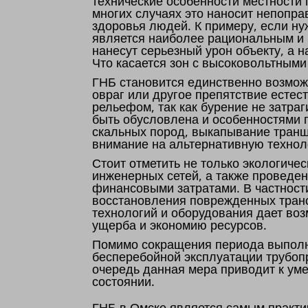
технические особенности местности
многих случаях это наносит непопр
здоровья людей. К примеру, если ну
является наиболее рациональным и
нанесут серьезный урон объекту, а 
Что касается зон с высоковольтными
ГНБ становится единственно возмож
овраг или другое препятствие естес
рельефом, так как бурение не затр
быть обусловлена и особенностями г
скальных пород, выкапывание транш
внимание на альтернативную технол
Стоит отметить не только экологиче
инженерных сетей, а также проведе
финансовыми затратами. В частност
восстановления поврежденных транс
технологий и оборудования дает воз
ущерба и экономию ресурсов.
Помимо сокращения периода выполне
бесперебойной эксплуатации трубоп
очередь данная мера приводит к ум
состоянии.
ГНБ в Омске является самым практи