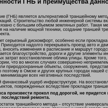
ности ГНБ и преимущества данно
ие (ГНБ) является альтернативой траншейному мето
каций. Строительство любой инженерной системы вк
связано с большим объемом земляных работ. Такая м
я на наличие мощной техники, создание траншей тре
оекта.
т серьезный дискомфорт, особенно если прокладка
. Приходится надолго перекрывать проезд авто и дв
и, вносить изменения в расписание и маршрут городс
мается благоустройство, дороги и другие элементы и
х затрат восстановление облика улицы. Кроме тог
ории, что во многих случаях совершенно неприемлем
 или природоохранные объекты, сооружения, предст
о поэтому в Омске и других крупных городах нашей 
ю минимизации всех негативных последствий.
й финансовый ущерб инфраструктуре. На восстановл
ъектов, поврежденных вследствие прокладки транше
са произвести прокол под дорогой, не придется
 последствий ремонта.
статок траншейного метода – отсутствие универсаль