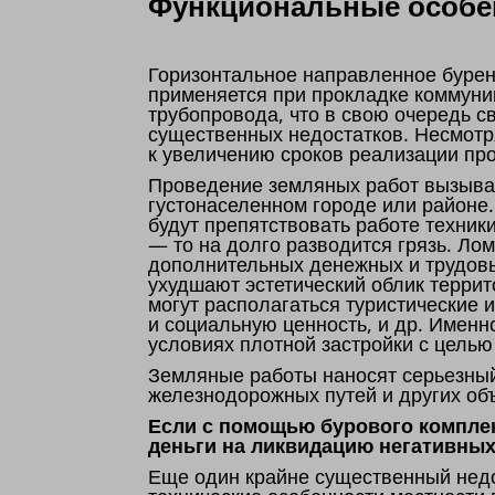
Функциональные особен
Горизонтальное направленное бурен
применяется при прокладке коммуни
трубопровода, что в свою очередь 
существенных недостатков. Несмотр
к увеличению сроков реализации пр
Проведение земляных работ вызывае
густонаселенном городе или районе
будут препятствовать работе техник
— то на долго разводится грязь. Ло
дополнительных денежных и трудовы
ухудшают эстетический облик террит
могут располагаться туристические
и социальную ценность, и др. Именн
условиях плотной застройки с цель
Земляные работы наносят серьезны
железнодорожных путей и других об
Если с помощью бурового комплек
деньги на ликвидацию негативных
Еще один крайне существенный недо