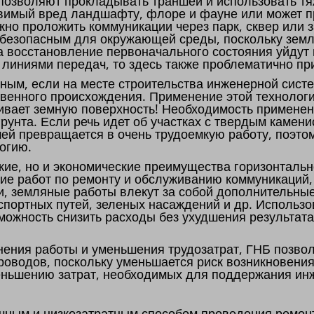
 позволяют прокладывать траншеи и использовать т
авимый вред ландшафту, флоре и фауне или может п
жно проложить коммуникации через парк, сквер или 
 безопасным для окружающей среды, поскольку зем
на восстановление первоначального состояния уйдут
 линиями передач, то здесь также проблематично пр
ным, если на месте строительства инженерной сист
твенного происхождения. Применение этой технолог
агивает земную поверхность! Необходимость примене
рунта. Если речь идет об участках с твердым камен
ей превращается в очень трудоемкую работу, поэто
огию.
ские, но и экономические преимущества горизонтальн
ние работ по ремонту и обслуживанию коммуникаций
и, земляные работы влекут за собой дополнительны
портных путей, зеленых насаждений и др. Использ
можность снизить расходы без ухудшения результат
ния работы и уменьшения трудозатрат, ГНБ позвол
роводов, поскольку уменьшается риск возникновения
еньшению затрат, необходимых для поддержания ин
чным и низкозатратным способом проведения ремон