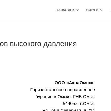
АКВАОМСК
УСЛУГИ
ов высокого давления
ООО «АкваОмск»
Горизонтальное направленное
бурение в Омске. ГНБ Омск.
644052, г.Омск,
ул. 24-я Северная, д.214