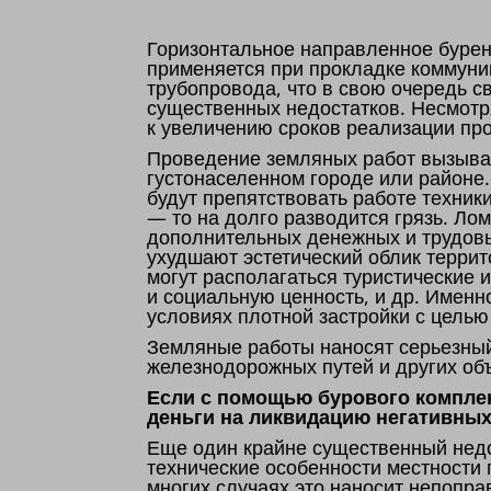
Горизонтальное направленное бурен
применяется при прокладке коммуни
трубопровода, что в свою очередь 
существенных недостатков. Несмотр
к увеличению сроков реализации пр
Проведение земляных работ вызывае
густонаселенном городе или районе
будут препятствовать работе техник
— то на долго разводится грязь. Ло
дополнительных денежных и трудовы
ухудшают эстетический облик террит
могут располагаться туристические
и социальную ценность, и др. Именн
условиях плотной застройки с цель
Земляные работы наносят серьезны
железнодорожных путей и других об
Если с помощью бурового комплек
деньги на ликвидацию негативных
Еще один крайне существенный недо
технические особенности местности
многих случаях это наносит непопр