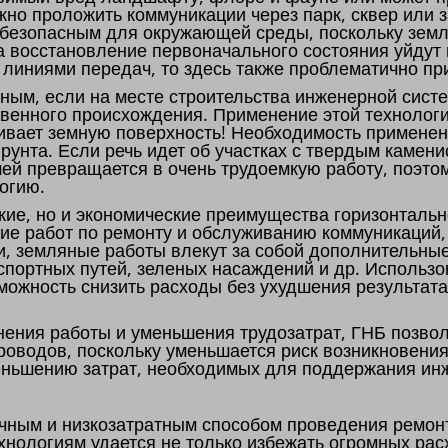
жно проложить коммуникации через парк, сквер или 
 безопасным для окружающей среды, поскольку зем
на восстановление первоначального состояния уйдут
 линиями передач, то здесь также проблематично пр
ным, если на месте строительства инженерной сист
твенного происхождения. Применение этой технолог
агивает земную поверхность! Необходимость примене
рунта. Если речь идет об участках с твердым камен
ей превращается в очень трудоемкую работу, поэто
огию.
ские, но и экономические преимущества горизонтальн
ние работ по ремонту и обслуживанию коммуникаций
и, земляные работы влекут за собой дополнительны
портных путей, зеленых насаждений и др. Использ
можность снизить расходы без ухудшения результат
ния работы и уменьшения трудозатрат, ГНБ позвол
роводов, поскольку уменьшается риск возникновения
еньшению затрат, необходимых для поддержания ин
чным и низкозатратным способом проведения ремон
нологиям удается не только избежать огромных расх