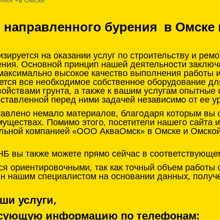
о направленного бурения в Омске 
ируется на оказании услуг по строительству и рем
ения. Основной принцип нашей деятельности заклю
 максимально высокое качество выполнения работы 
ется все необходимое собственное оборудование д
войствами грунта, а также к вашим услугам опытные
оставленной перед ними задачей независимо от ее у
тавлено немало материалов, благодаря которым вы с
муществах. Помимо этого, посетители нашего сайта 
льной компанией «ООО АкваОмск» в Омске и Омской 
НБ вы также можете прямо сейчас в соответствующе
я ориентировочными, так как точный объем работы 
нен нашим специалистом на основании данных, получ
ши услуги,
ресующую информацию по телефонам: