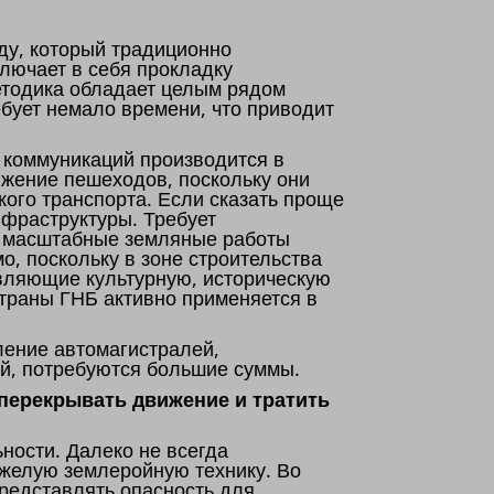
ду, который традиционно
лючает в себя прокладку
етодика обладает целым рядом
бует немало времени, что приводит
 коммуникаций производится в
ижение пешеходов, поскольку они
кого транспорта. Если сказать проще
нфраструктуры. Требует
о, масштабные земляные работы
о, поскольку в зоне строительства
авляющие культурную, историческую
страны ГНБ активно применяется в
ение автомагистралей,
й, потребуются большие суммы.
 перекрывать движение и тратить
ности. Далеко не всегда
яжелую землеройную технику. Во
редставлять опасность для