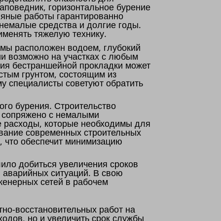
заповедник, горизонтальное бурение
ляные работы гарантированно
 немалые средства и долгие годы.
именять тяжелую технику.
емы расположен водоем, глубокий
ии возможно на участках с любым
ния бестраншейной прокладки может
истым грунтом, состоящим из
му специалисты советуют обратить
ого бурения. Строительство
, сопряжено с немалыми
е расходы, которые необходимы для
ование современных строительных
а, что обеспечит минимизацию
ило добиться увеличения сроков
 аварийных ситуаций. В свою
женерных сетей в рабочем
тно-восстановительных работ на
одов, но и увеличить срок службы