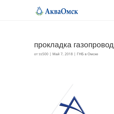
прокладка газопровод
от
ss500
|
Май 7, 2018
|
ГНБ в Омске