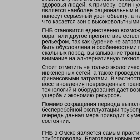
здоровья людей. К примеру, если ну
является наиболее рациональным и
нанесут серьезный урон объекту, а 
Что касается зон с высоковольтными
ГНБ становится единственно возмож
овраг или другое препятствие естес
рельефом, так как бурение не затр
быть обусловлена и особенностями г
скальных пород, выкапывание транш
внимание на альтернативную технол
Стоит отметить не только экологиче
инженерных сетей, а также проведе
финансовыми затратами. В частност
восстановления поврежденных транс
технологий и оборудования дает воз
ущерба и экономию ресурсов.
Помимо сокращения периода выполне
бесперебойной эксплуатации трубоп
очередь данная мера приводит к ум
состоянии.
ГНБ в Омске является самым практи
трубопроводах. Благодаря новым тех