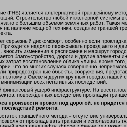
ие (ГНБ) является альтернативой траншейному мето
каций. Строительство любой инженерной системы вк
связано с большим объемом земляных работ. Такая м
я на наличие мощной техники, создание траншей тре
оекта.
т серьезный дискомфорт, особенно если прокладка
. Приходится надолго перекрывать проезд авто и дв
и, вносить изменения в расписание и маршрут городс
мается благоустройство, дороги и другие элементы и
х затрат восстановление облика улицы. Кроме тог
ории, что во многих случаях совершенно неприемлем
 или природоохранные объекты, сооружения, предст
о поэтому в Омске и других крупных городах нашей 
ю минимизации всех негативных последствий.
й финансовый ущерб инфраструктуре. На восстановл
ъектов, поврежденных вследствие прокладки транше
са произвести прокол под дорогой, не придется
 последствий ремонта.
статок траншейного метода – отсутствие универсаль
 позволяют прокладывать траншеи и использовать т
авимый вред ландшафту, флоре и фауне или может п