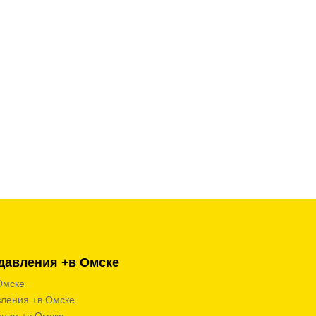
давления +в Омске
Омске
вления +в Омске
ения +в Омске