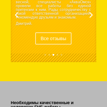
весной, специалисты «АкваОмск»
провели все работы без единой
претензии к ним. Рады сотрудничеству с
такой ответственной организацией.
Рекомендую друзьям и знакомым.
Дмитрий.
Все отзывы
Необходимы качественные и
недорогие ГНБ-работы