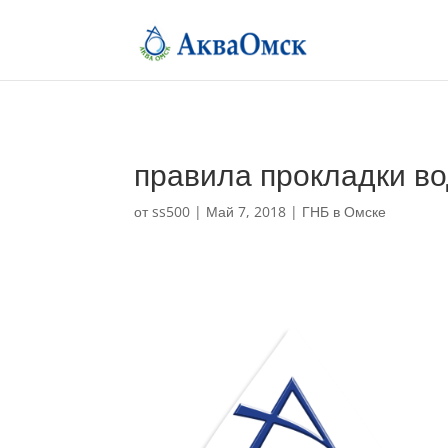
правила прокладки во
от
ss500
|
Май 7, 2018
|
ГНБ в Омске