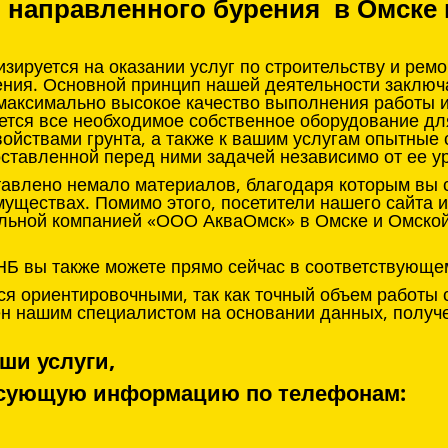
о направленного бурения в Омске 
ируется на оказании услуг по строительству и рем
ения. Основной принцип нашей деятельности заклю
 максимально высокое качество выполнения работы 
ется все необходимое собственное оборудование д
войствами грунта, а также к вашим услугам опытные
оставленной перед ними задачей независимо от ее у
тавлено немало материалов, благодаря которым вы с
муществах. Помимо этого, посетители нашего сайта 
льной компанией «ООО АкваОмск» в Омске и Омской 
НБ вы также можете прямо сейчас в соответствующе
я ориентировочными, так как точный объем работы 
нен нашим специалистом на основании данных, получ
ши услуги,
ресующую информацию по телефонам: