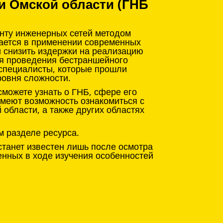
и Омской области (ГНБ
онту инженерных сетей методом
чается в применении современных
и снизить издержки на реализацию
ля проведения бестраншейного
 специалисты, которые прошли
ровня сложности.
можете узнать о ГНБ, сфере его
имеют возможность ознакомиться с
области, а также других областях
м разделе ресурса.
станет известен лишь после осмотра
енных в ходе изучения особенностей