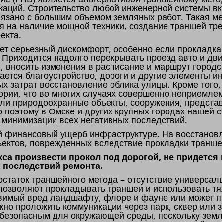
каций. Строительство любой инженерной системы вк
связано с большим объемом земляных работ. Такая м
я на наличие мощной техники, создание траншей тре
оекта.
т серьезный дискомфорт, особенно если прокладка
. Приходится надолго перекрывать проезд авто и дв
и, вносить изменения в расписание и маршрут городс
мается благоустройство, дороги и другие элементы и
х затрат восстановление облика улицы. Кроме тог
ории, что во многих случаях совершенно неприемлем
 или природоохранные объекты, сооружения, предст
о поэтому в Омске и других крупных городах нашей 
ю минимизации всех негативных последствий.
й финансовый ущерб инфраструктуре. На восстановл
ъектов, поврежденных вследствие прокладки транше
са произвести прокол под дорогой, не придется
 последствий ремонта.
статок траншейного метода – отсутствие универсаль
 позволяют прокладывать траншеи и использовать т
авимый вред ландшафту, флоре и фауне или может п
жно проложить коммуникации через парк, сквер или 
 безопасным для окружающей среды, поскольку зем