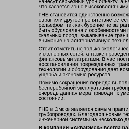
нанесут серьезный урон объекту, а 
Что касается зон с высоковольтными
ГНБ становится единственно возмож
овраг или другое препятствие естес
рельефом, так как бурение не затр
быть обусловлена и особенностями г
скальных пород, выкапывание транш
внимание на альтернативную технол
Стоит отметить не только экологиче
инженерных сетей, а также проведе
финансовыми затратами. В частност
восстановления поврежденных транс
технологий и оборудования дает воз
ущерба и экономию ресурсов.
Помимо сокращения периода выполне
бесперебойной эксплуатации трубоп
очередь данная мера приводит к ум
состоянии.
ГНБ в Омске является самым практи
трубопроводах. Благодаря новым тех
инженерной системы на несколько де
В компании «АкваОмск» всегда р