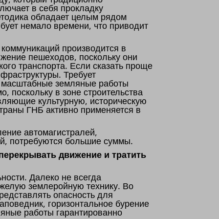
лючает в себя прокладку
етодика обладает целым рядом
бует немало времени, что приводит
 коммуникаций производится в
ижение пешеходов, поскольку они
кого транспорта. Если сказать проще
нфраструктуры. Требует
о, масштабные земляные работы
о, поскольку в зоне строительства
авляющие культурную, историческую
страны ГНБ активно применяется в
ение автомагистралей,
й, потребуются большие суммы.
 перекрывать движение и тратить
ности. Далеко не всегда
яжелую землеройную технику. Во
редставлять опасность для
заповедник, горизонтальное бурение
ляные работы гарантированно