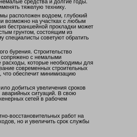
 немалые средства и долгие годы.
именять тяжелую технику.
емы расположен водоем, глубокий
ии возможно на участках с любым
ния бестраншейной прокладки может
истым грунтом, состоящим из
му специалисты советуют обратить
ого бурения. Строительство
, сопряжено с немалыми
е расходы, которые необходимы для
ование современных строительных
а, что обеспечит минимизацию
ило добиться увеличения сроков
 аварийных ситуаций. В свою
женерных сетей в рабочем
тно-восстановительных работ на
одов, но и увеличить срок службы