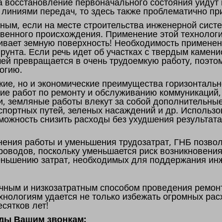
на восстановление первоначального состояния уйдут
 линиями передач, то здесь также проблематично пр
ным, если на месте строительства инженерной сист
твенного происхождения. Применение этой технолог
агивает земную поверхность! Необходимость примене
рунта. Если речь идет об участках с твердым камен
ей превращается в очень трудоемкую работу, поэто
огию.
ские, но и экономические преимущества горизонтальн
ние работ по ремонту и обслуживанию коммуникаций
и, земляные работы влекут за собой дополнительны
портных путей, зеленых насаждений и др. Использ
можность снизить расходы без ухудшения результат
ния работы и уменьшения трудозатрат, ГНБ позвол
роводов, поскольку уменьшается риск возникновения
еньшению затрат, необходимых для поддержания ин
чным и низкозатратным способом проведения ремон
нологиям удается не только избежать огромных расх
сятков лет!
ады Вашим звонкам: