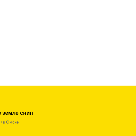
 земле снип
 +в Омске