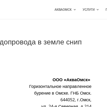
АКВАОМСК
УСЛУГИ
допровода в земле снип
ООО «АкваОмск»
Горизонтальное направленное
бурение в Омске. ГНБ Омск.
644052, г.Омск,
ул. 24-я Северная, д.214