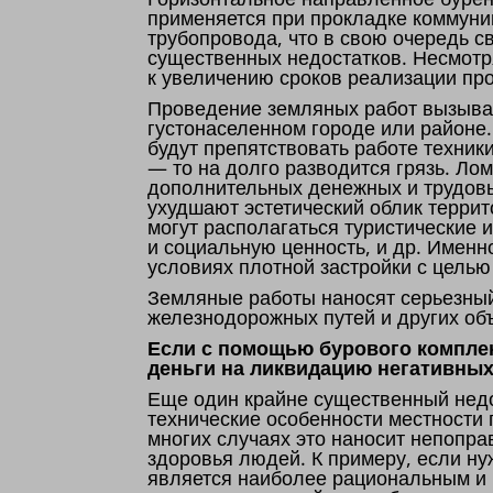
применяется при прокладке коммуни
трубопровода, что в свою очередь 
существенных недостатков. Несмотр
к увеличению сроков реализации пр
Проведение земляных работ вызывае
густонаселенном городе или районе
будут препятствовать работе техник
— то на долго разводится грязь. Ло
дополнительных денежных и трудовы
ухудшают эстетический облик террит
могут располагаться туристические
и социальную ценность, и др. Именн
условиях плотной застройки с цель
Земляные работы наносят серьезны
железнодорожных путей и других об
Если с помощью бурового комплек
деньги на ликвидацию негативных
Еще один крайне существенный недо
технические особенности местности
многих случаях это наносит непопр
здоровья людей. К примеру, если ну
является наиболее рациональным и