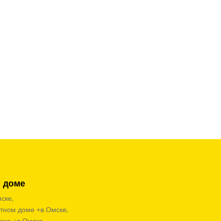
м доме
ске,
стном доме +в Омске,
оме +в Омске,