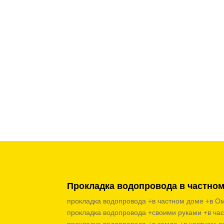
Прокладка водопровода в частно
прокладка водопровода +в частном доме +в Ом
прокладка водопровода +своими руками +в ча
прокладка водопровода +в земле +в частном д