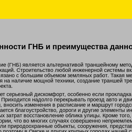
ности ГНБ и преимущества данно
ие (ГНБ) является альтернативой траншейному мето
каций. Строительство любой инженерной системы вк
связано с большим объемом земляных работ. Такая м
я на наличие мощной техники, создание траншей тре
оекта.
т серьезный дискомфорт, особенно если прокладка
. Приходится надолго перекрывать проезд авто и дв
и, вносить изменения в расписание и маршрут городс
мается благоустройство, дороги и другие элементы и
х затрат восстановление облика улицы. Кроме тог
ории, что во многих случаях совершенно неприемлем
 или природоохранные объекты, сооружения, предст
о поэтому в Омске и других крупных городах нашей 