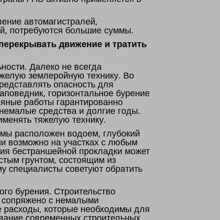
ение автомагистралей,
й, потребуются большие суммы.
 перекрывать движение и тратить
ности. Далеко не всегда
яжелую землеройную технику. Во
редставлять опасность для
заповедник, горизонтальное бурение
ляные работы гарантированно
 немалые средства и долгие годы.
именять тяжелую технику.
емы расположен водоем, глубокий
ии возможно на участках с любым
ния бестраншейной прокладки может
истым грунтом, состоящим из
му специалисты советуют обратить
ого бурения. Строительство
, сопряжено с немалыми
е расходы, которые необходимы для
ование современных строительных