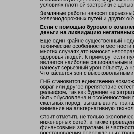
условиях плотной застройки с цель
Земляные работы наносят серьезны
железнодорожных путей и других об
Если с помощью бурового комплек
деньги на ликвидацию негативных
Еще один крайне существенный недо
технические особенности местности
многих случаях это наносит непопр
здоровья людей. К примеру, если ну
является наиболее рациональным и
нанесут серьезный урон объекту, а 
Что касается зон с высоковольтными
ГНБ становится единственно возмож
овраг или другое препятствие естес
рельефом, так как бурение не затр
быть обусловлена и особенностями г
скальных пород, выкапывание транш
внимание на альтернативную технол
Стоит отметить не только экологиче
инженерных сетей, а также проведе
финансовыми затратами. В частност
восстановления поврежденных транс