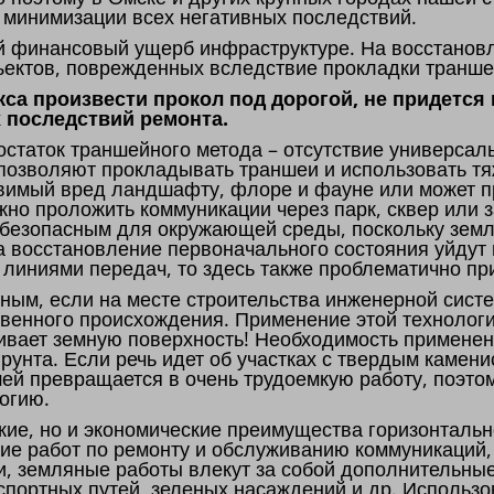
ю минимизации всех негативных последствий.
й финансовый ущерб инфраструктуре. На восстановл
ъектов, поврежденных вследствие прокладки транше
са произвести прокол под дорогой, не придется
 последствий ремонта.
статок траншейного метода – отсутствие универсаль
 позволяют прокладывать траншеи и использовать т
авимый вред ландшафту, флоре и фауне или может п
жно проложить коммуникации через парк, сквер или 
 безопасным для окружающей среды, поскольку зем
на восстановление первоначального состояния уйдут
 линиями передач, то здесь также проблематично пр
ным, если на месте строительства инженерной сист
твенного происхождения. Применение этой технолог
агивает земную поверхность! Необходимость примене
рунта. Если речь идет об участках с твердым камен
ей превращается в очень трудоемкую работу, поэто
огию.
ские, но и экономические преимущества горизонтальн
ние работ по ремонту и обслуживанию коммуникаций
и, земляные работы влекут за собой дополнительны
портных путей, зеленых насаждений и др. Использ