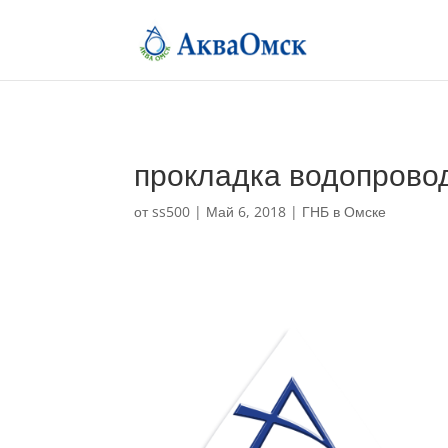
прокладка водопрово
от
ss500
|
Май 6, 2018
|
ГНБ в Омске