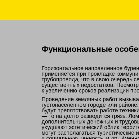
Функциональные особен
Горизонтальное направленное бурен
применяется при прокладке коммуни
трубопровода, что в свою очередь 
существенных недостатков. Несмотр
к увеличению сроков реализации пр
Проведение земляных работ вызывае
густонаселенном городе или районе
будут препятствовать работе техник
— то на долго разводится грязь. Ло
дополнительных денежных и трудовы
ухудшают эстетический облик террит
могут располагаться туристические
и социальную ценность, и др. Именн