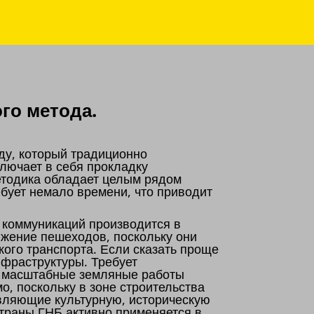
го метода.
ду, который традиционно
лючает в себя прокладку
етодика обладает целым рядом
бует немало времени, что приводит
 коммуникаций производится в
ижение пешеходов, поскольку они
кого транспорта. Если сказать проще
нфраструктуры. Требует
о, масштабные земляные работы
о, поскольку в зоне строительства
авляющие культурную, историческую
страны ГНБ активно применяется в