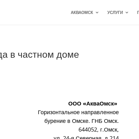
АКВАОМСК
УСЛУГИ
да в частном доме
ООО «АкваОмск»
Горизонтальное направленное
бурение в Омске. ГНБ Омск.
644052, г.Омск,
ул. 24-я Северная, д.214