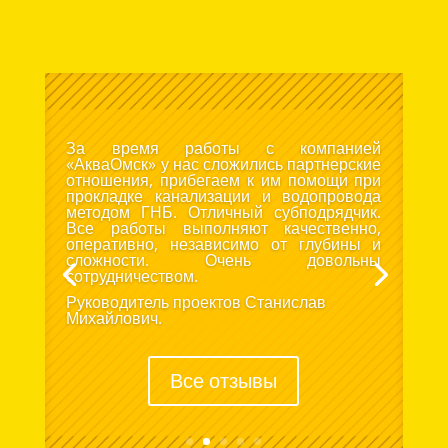
За время работы с компанией
«АкваОмск» у нас сложились партнерские
отношения, прибегаем к им помощи при
прокладке канализации и водопровода
методом ГНБ. Отличный субподрядчик.
Все работы выполняют качественно,
оперативно, независимо от глубины и
сложности. Очень довольны
сотрудничеством.
Руководитель проектов Станислав
Михайлович.
Все отзывы