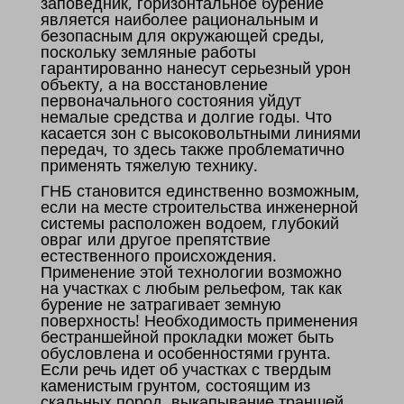
заповедник, горизонтальное бурение
является наиболее рациональным и
безопасным для окружающей среды,
поскольку земляные работы
гарантированно нанесут серьезный урон
объекту, а на восстановление
первоначального состояния уйдут
немалые средства и долгие годы. Что
касается зон с высоковольтными линиями
передач, то здесь также проблематично
применять тяжелую технику.
ГНБ становится единственно возможным,
если на месте строительства инженерной
системы расположен водоем, глубокий
овраг или другое препятствие
естественного происхождения.
Применение этой технологии возможно
на участках с любым рельефом, так как
бурение не затрагивает земную
поверхность! Необходимость применения
бестраншейной прокладки может быть
обусловлена и особенностями грунта.
Если речь идет об участках с твердым
каменистым грунтом, состоящим из
скальных пород, выкапывание траншей