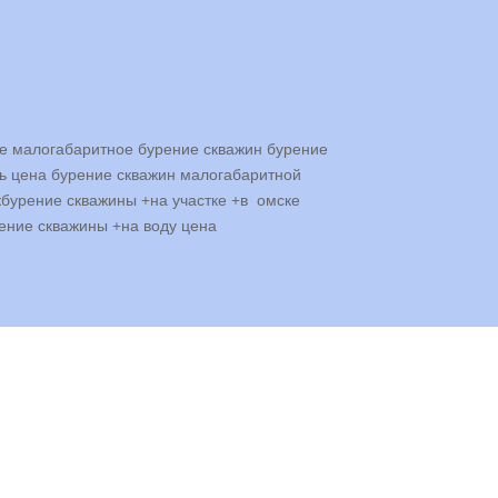
ке малогабаритное бурение скважин бурение
ть цена бурение скважин малогабаритной
кбурение скважины +на участке +в омске
ение скважины +на воду цена