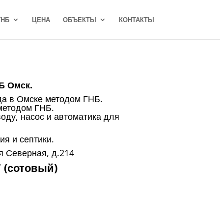
ГНБ
ЦЕНА
ОБЪЕКТЫ
КОНТАКТЫ
Б Омск.
а в Омске методом ГНБ.
методом ГНБ.
оду, насос и автоматика для
я и септики.
-я Северная, д.214
7 (сотовый)