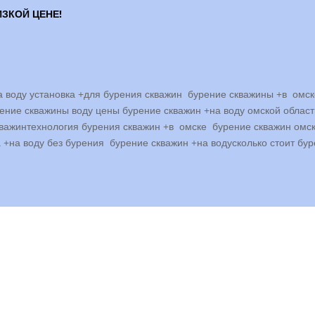
ЗКОЙ ЦЕНЕ!
а воду установка +для бурения скважин бурение скважины +в омс
ение скважины воду цены бурение скважин +на воду омской облас
кважинтехнология бурения скважин +в омске бурение скважин омс
+на воду без бурения бурение скважин +на водусколько стоит бур